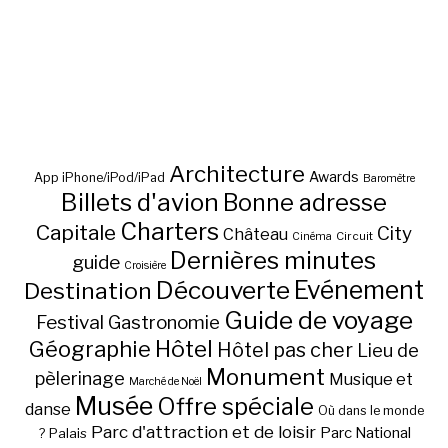
Architecture
Awards
App iPhone/iPod/iPad
Baromètre
Billets d'avion
Bonne adresse
Charters
Capitale
City
Château
Circuit
Cinéma
Dernières minutes
guide
Croisière
Découverte
Evénement
Destination
Guide de voyage
Festival
Gastronomie
Hôtel
Géographie
Hôtel pas cher
Lieu de
Monument
pèlerinage
Musique et
Marché de Noël
Musée
Offre spéciale
danse
Où dans le monde
Parc d'attraction et de loisir
Parc National
Palais
?