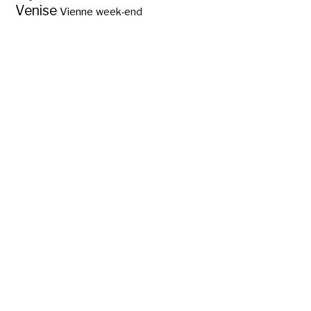
Venise
Vienne
week-end
Abc des régions
touristiques de
France ?