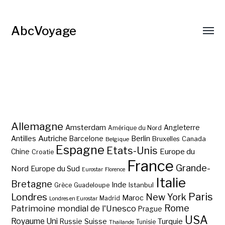
AbcVoyage
Allemagne
Amsterdam
Angleterre
Amérique du Nord
Autriche
Antilles
Berlin
Barcelone
Bruxelles
Canada
Belgique
Espagne
Etats-Unis
Europe du
Chine
Croatie
France
Grande-
Nord
Europe du Sud
Eurostar
Florence
Italie
Bretagne
Inde
Istanbul
Grèce
Guadeloupe
Paris
Londres
New York
Maroc
Madrid
Londres en Eurostar
Rome
Patrimoine mondial de l'Unesco
Prague
USA
Royaume Uni
Suisse
Turquie
Russie
Tunisie
Thaïlande