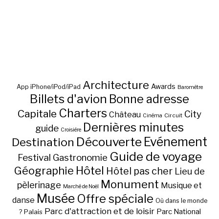
Architecture
Awards
App iPhone/iPod/iPad
Baromètre
Billets d'avion
Bonne adresse
Charters
Capitale
City
Château
Circuit
Cinéma
Dernières minutes
guide
Croisière
Découverte
Evénement
Destination
Guide de voyage
Festival
Gastronomie
Hôtel
Géographie
Hôtel pas cher
Lieu de
Monument
pèlerinage
Musique et
Marché de Noël
Musée
Offre spéciale
danse
Où dans le monde
Parc d'attraction et de loisir
Parc National
Palais
?