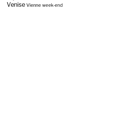
Venise
Vienne
week-end
Abc des régions
touristiques de
France ?