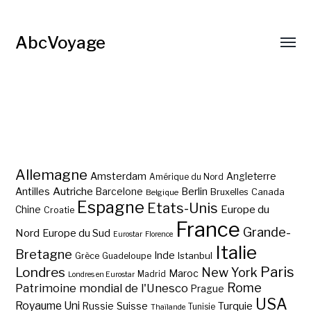
AbcVoyage
Allemagne
Amsterdam
Angleterre
Amérique du Nord
Autriche
Antilles
Berlin
Barcelone
Bruxelles
Canada
Belgique
Espagne
Etats-Unis
Europe du
Chine
Croatie
France
Grande-
Nord
Europe du Sud
Eurostar
Florence
Italie
Bretagne
Inde
Istanbul
Grèce
Guadeloupe
Paris
Londres
New York
Maroc
Madrid
Londres en Eurostar
Rome
Patrimoine mondial de l'Unesco
Prague
USA
Royaume Uni
Suisse
Turquie
Russie
Tunisie
Thaïlande