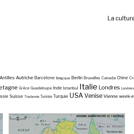
La cultur
Autriche
Antilles
Berlin
Barcelone
Chine
Bruxelles
Canada
Cr
Belgique
Italie
etagne
Londres
Inde
Istanbul
Grèce
Guadeloupe
Londres 
USA
Venise
Vienne
Suisse
Turquie
week-
ssie
Tunisie
Thaïlande