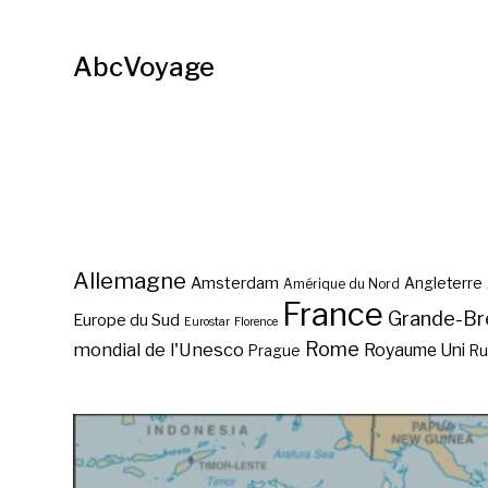
AbcVoyage
Allemagne
Amsterdam
Angleterre
Amérique du Nord
France
Grande-Br
Europe du Sud
Eurostar
Florence
Rome
mondial de l'Unesco
Royaume Uni
Prague
Ru