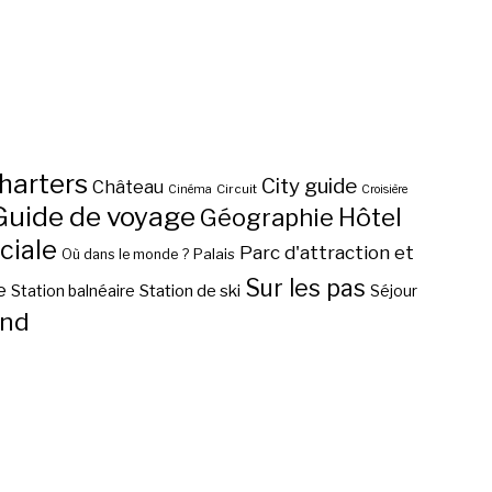
harters
City guide
Château
Circuit
Cinéma
Croisière
Guide de voyage
Hôtel
Géographie
ciale
Parc d'attraction et
Palais
Où dans le monde ?
Sur les pas
e
Station de ski
Station balnéaire
Séjour
nd