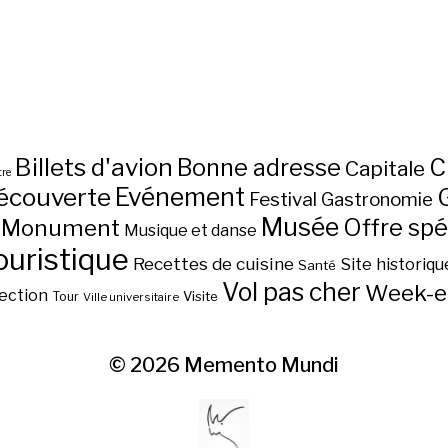
Billets d'avion
C
Bonne adresse
Capitale
re
écouverte
Evénement
Festival
Gastronomie
Musée
Monument
Offre spé
Musique et danse
ouristique
Recettes de cuisine
Site historiqu
Santé
Vol pas cher
Week-e
ection
Visite
Tour
Ville universitaire
© 2026
Memento Mundi