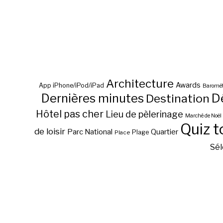
Architecture
Awards
App iPhone/iPod/iPad
Baromèt
D
Dernières minutes
Destination
Hôtel pas cher
Lieu de pèlerinage
Marché de Noël
Quiz t
de loisir
Parc National
Quartier
Plage
Place
Sél