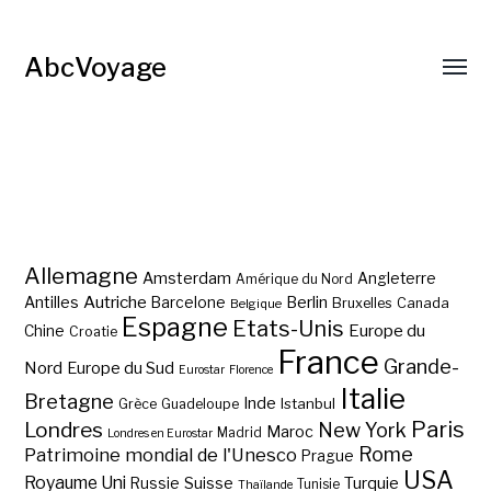
AbcVoyage
Allemagne
Amsterdam
Angleterre
Amérique du Nord
Autriche
Antilles
Berlin
Barcelone
Bruxelles
Canada
Belgique
Espagne
Etats-Unis
Europe du
Chine
Croatie
France
Grande-
Nord
Europe du Sud
Eurostar
Florence
Italie
Bretagne
Inde
Istanbul
Grèce
Guadeloupe
Paris
Londres
New York
Maroc
Madrid
Londres en Eurostar
Rome
Patrimoine mondial de l'Unesco
Prague
USA
Royaume Uni
Suisse
Turquie
Russie
Tunisie
Thaïlande