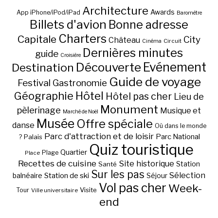
Architecture
Awards
App iPhone/iPod/iPad
Baromètre
Billets d'avion
Bonne adresse
Charters
Capitale
City
Château
Circuit
Cinéma
Dernières minutes
guide
Croisière
Découverte
Evénement
Destination
Guide de voyage
Festival
Gastronomie
Hôtel
Géographie
Hôtel pas cher
Lieu de
Monument
pèlerinage
Musique et
Marché de Noël
Musée
Offre spéciale
danse
Où dans le monde
Parc d'attraction et de loisir
Parc National
Palais
?
Quiz touristique
Quartier
Plage
Place
Recettes de cuisine
Site historique
Station
Santé
Sur les pas
Station de ski
Sélection
balnéaire
Séjour
Vol pas cher
Week-
Visite
Tour
Ville universitaire
end