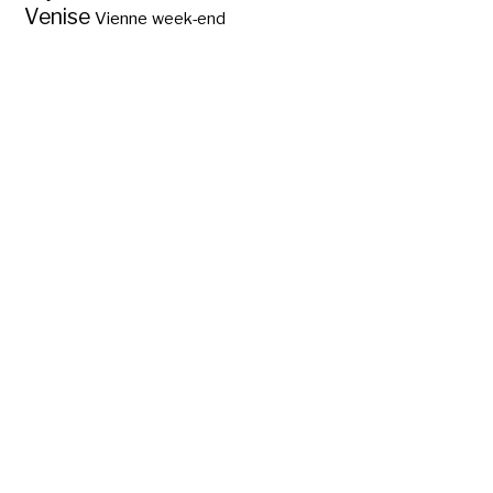
Venise
Vienne
week-end
Les Collections
Nationales de
Dresde et ses
trésors ?