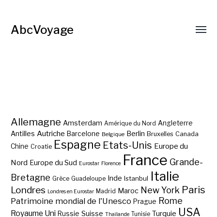
AbcVoyage
Allemagne
Amsterdam
Angleterre
Amérique du Nord
Autriche
Antilles
Berlin
Barcelone
Bruxelles
Canada
Belgique
Espagne
Etats-Unis
Europe du
Chine
Croatie
France
Grande-
Nord
Europe du Sud
Eurostar
Florence
Italie
Bretagne
Inde
Istanbul
Grèce
Guadeloupe
Paris
Londres
New York
Maroc
Madrid
Londres en Eurostar
Rome
Patrimoine mondial de l'Unesco
Prague
USA
Royaume Uni
Suisse
Turquie
Russie
Tunisie
Thaïlande