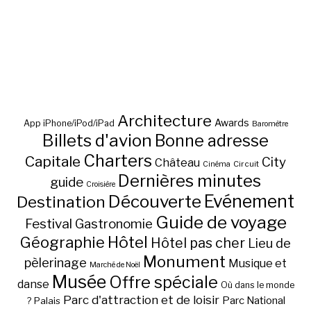
Architecture
Awards
App iPhone/iPod/iPad
Baromètre
Billets d'avion
Bonne adresse
Charters
Capitale
City
Château
Circuit
Cinéma
Dernières minutes
guide
Croisière
Découverte
Evénement
Destination
Guide de voyage
Festival
Gastronomie
Hôtel
Géographie
Hôtel pas cher
Lieu de
Monument
pèlerinage
Musique et
Marché de Noël
Musée
Offre spéciale
danse
Où dans le monde
Parc d'attraction et de loisir
Parc National
Palais
?