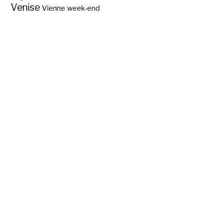
Venise
Vienne
week-end
Que reste-t-il de la
Via Augusta ?