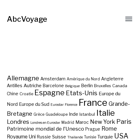
AbcVoyage
Allemagne
Amsterdam
Angleterre
Amérique du Nord
Autriche
Antilles
Berlin
Barcelone
Bruxelles
Canada
Belgique
Espagne
Etats-Unis
Europe du
Chine
Croatie
France
Grande-
Nord
Europe du Sud
Eurostar
Florence
Italie
Bretagne
Inde
Istanbul
Grèce
Guadeloupe
Paris
Londres
New York
Maroc
Madrid
Londres en Eurostar
Rome
Patrimoine mondial de l'Unesco
Prague
USA
Royaume Uni
Suisse
Turquie
Russie
Tunisie
Thaïlande