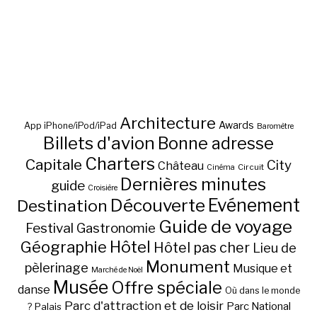
Architecture
Awards
App iPhone/iPod/iPad
Baromètre
Billets d'avion
Bonne adresse
Charters
Capitale
City
Château
Circuit
Cinéma
Dernières minutes
guide
Croisière
Découverte
Evénement
Destination
Guide de voyage
Festival
Gastronomie
Hôtel
Géographie
Hôtel pas cher
Lieu de
Monument
pèlerinage
Musique et
Marché de Noël
Musée
Offre spéciale
danse
Où dans le monde
Parc d'attraction et de loisir
Parc National
Palais
?