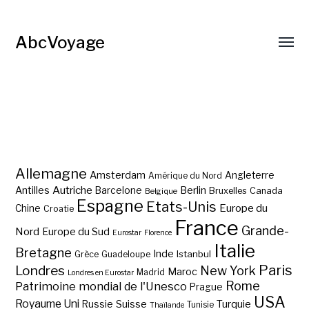
AbcVoyage
Allemagne
Amsterdam
Angleterre
Amérique du Nord
Autriche
Antilles
Berlin
Barcelone
Bruxelles
Canada
Belgique
Espagne
Etats-Unis
Europe du
Chine
Croatie
France
Grande-
Nord
Europe du Sud
Eurostar
Florence
Italie
Bretagne
Inde
Istanbul
Grèce
Guadeloupe
Paris
Londres
New York
Maroc
Madrid
Londres en Eurostar
Rome
Patrimoine mondial de l'Unesco
Prague
USA
Royaume Uni
Suisse
Turquie
Russie
Tunisie
Thaïlande