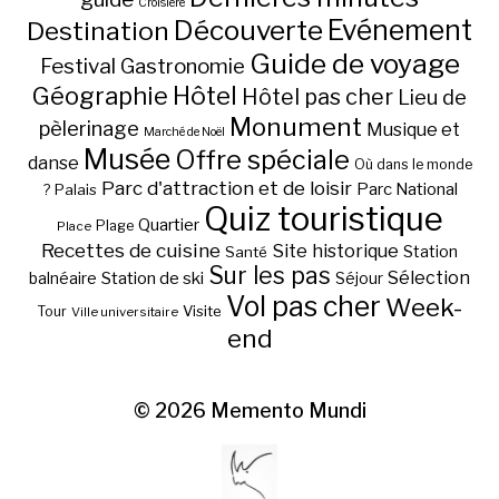
Croisière
Découverte
Evénement
Destination
Guide de voyage
Festival
Gastronomie
Hôtel
Géographie
Hôtel pas cher
Lieu de
Monument
pèlerinage
Musique et
Marché de Noël
Musée
Offre spéciale
danse
Où dans le monde
Parc d'attraction et de loisir
Parc National
Palais
?
Quiz touristique
Quartier
Plage
Place
Recettes de cuisine
Site historique
Station
Santé
Sur les pas
Station de ski
Sélection
balnéaire
Séjour
Vol pas cher
Week-
Visite
Tour
Ville universitaire
end
© 2026
Memento Mundi