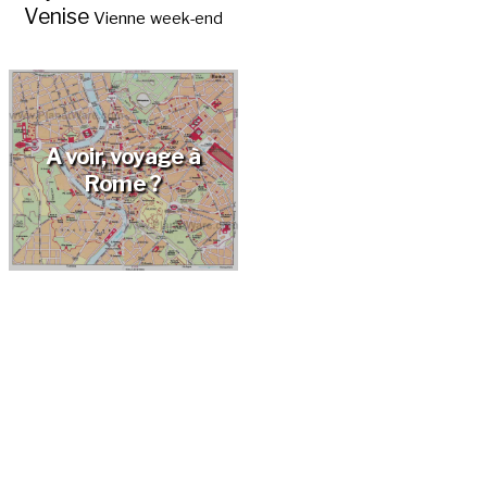
Venise
Vienne
week-end
Quand le Colisée a-
t-il été construit?
A voir, voyage à
Rome ?