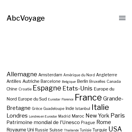
AbcVoyage
Allemagne
Amsterdam
Angleterre
Amérique du Nord
Autriche
Antilles
Berlin
Barcelone
Bruxelles
Canada
Belgique
Espagne
Etats-Unis
Europe du
Chine
Croatie
France
Grande-
Nord
Europe du Sud
Eurostar
Florence
Italie
Bretagne
Inde
Istanbul
Grèce
Guadeloupe
Paris
Londres
New York
Maroc
Madrid
Londres en Eurostar
Rome
Patrimoine mondial de l'Unesco
Prague
USA
Royaume Uni
Suisse
Turquie
Russie
Tunisie
Thaïlande