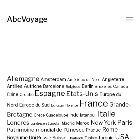
AbcVoyage
Allemagne
Amsterdam
Angleterre
Amérique du Nord
Autriche
Antilles
Berlin
Barcelone
Bruxelles
Canada
Belgique
Espagne
Etats-Unis
Europe du
Chine
Croatie
France
Grande-
Nord
Europe du Sud
Eurostar
Florence
Italie
Bretagne
Inde
Istanbul
Grèce
Guadeloupe
Paris
Londres
New York
Maroc
Madrid
Londres en Eurostar
Rome
Patrimoine mondial de l'Unesco
Prague
USA
Royaume Uni
Suisse
Turquie
Russie
Tunisie
Thaïlande