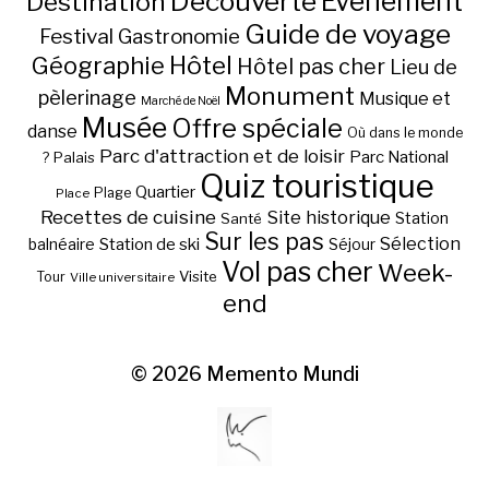
Découverte
Evénement
Destination
Guide de voyage
Festival
Gastronomie
Hôtel
Géographie
Hôtel pas cher
Lieu de
Monument
pèlerinage
Musique et
Marché de Noël
Musée
Offre spéciale
danse
Où dans le monde
Parc d'attraction et de loisir
Parc National
Palais
?
Quiz touristique
Quartier
Plage
Place
Recettes de cuisine
Site historique
Station
Santé
Sur les pas
Station de ski
Sélection
balnéaire
Séjour
Vol pas cher
Week-
Visite
Tour
Ville universitaire
end
© 2026
Memento Mundi