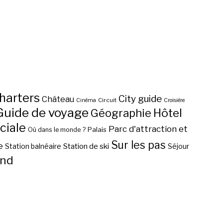
harters
City guide
Château
Circuit
Cinéma
Croisière
Guide de voyage
Hôtel
Géographie
ciale
Parc d'attraction et
Palais
Où dans le monde ?
Sur les pas
e
Station de ski
Station balnéaire
Séjour
nd