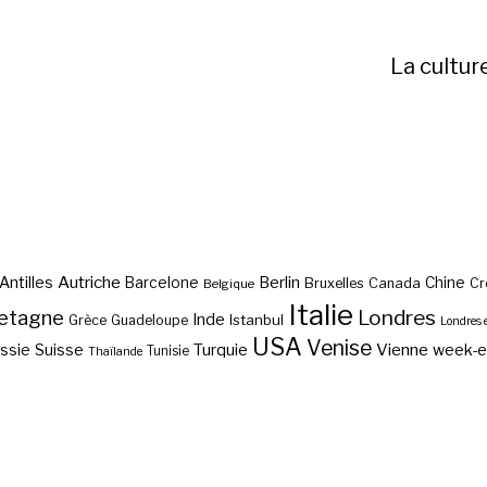
La cultur
Autriche
Antilles
Berlin
Barcelone
Chine
Bruxelles
Canada
Cr
Belgique
Italie
etagne
Londres
Inde
Istanbul
Grèce
Guadeloupe
Londres 
USA
Venise
Vienne
Suisse
Turquie
week-
ssie
Tunisie
Thaïlande