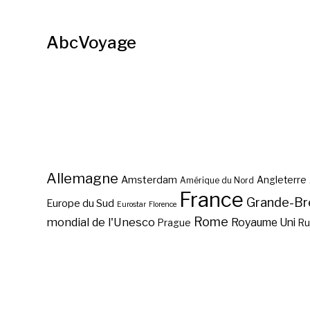
AbcVoyage
Allemagne
Amsterdam
Angleterre
Amérique du Nord
France
Grande-Br
Europe du Sud
Eurostar
Florence
Rome
mondial de l'Unesco
Royaume Uni
Prague
Ru
Que voir en Charente-
Maritime ?