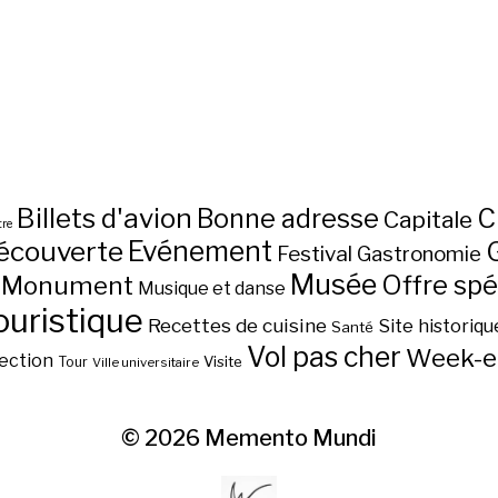
Billets d'avion
C
Bonne adresse
Capitale
re
écouverte
Evénement
Festival
Gastronomie
Musée
Monument
Offre spé
Musique et danse
ouristique
Recettes de cuisine
Site historiqu
Santé
Vol pas cher
Week-e
ection
Visite
Tour
Ville universitaire
© 2026
Memento Mundi