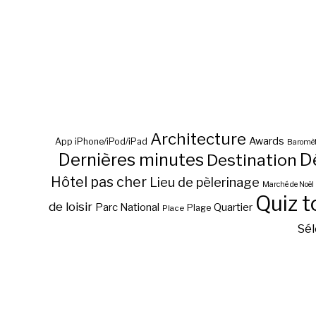
Architecture
Awards
App iPhone/iPod/iPad
Baromèt
D
Dernières minutes
Destination
Hôtel pas cher
Lieu de pèlerinage
Marché de Noël
Quiz t
de loisir
Parc National
Quartier
Plage
Place
Sél