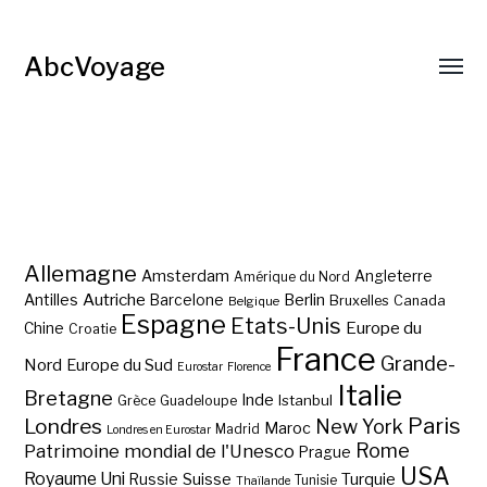
AbcVoyage
Allemagne
Amsterdam
Angleterre
Amérique du Nord
Autriche
Antilles
Berlin
Barcelone
Bruxelles
Canada
Belgique
Espagne
Etats-Unis
Europe du
Chine
Croatie
France
Grande-
Nord
Europe du Sud
Eurostar
Florence
Italie
Bretagne
Inde
Istanbul
Grèce
Guadeloupe
Paris
Londres
New York
Maroc
Madrid
Londres en Eurostar
Rome
Patrimoine mondial de l'Unesco
Prague
USA
Royaume Uni
Suisse
Turquie
Russie
Tunisie
Thaïlande