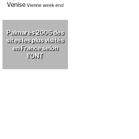
Venise
Vienne
week-end
Palmarès 2006 des
sites les plus visités
en France selon
l’ONT