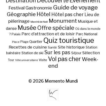
Découverte
Evénement
Destination
Guide de voyage
Festival
Gastronomie
Hôtel
Géographie
Hôtel pas cher
Lieu de
Monument
pèlerinage
Musique et
Marché de Noël
Musée
Offre spéciale
danse
Où dans le monde
Parc d'attraction et de loisir
Parc National
Palais
?
Quiz touristique
Quartier
Plage
Place
Recettes de cuisine
Site historique
Station
Santé
Sur les pas
Station de ski
Sélection
balnéaire
Séjour
Vol pas cher
Week-
Visite
Tour
Ville universitaire
end
© 2026
Memento Mundi