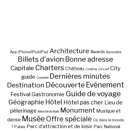
Architecture
Awards
App iPhone/iPod/iPad
Baromètre
Billets d'avion
Bonne adresse
Charters
Capitale
City
Château
Circuit
Cinéma
Dernières minutes
guide
Croisière
Découverte
Evénement
Destination
Guide de voyage
Festival
Gastronomie
Hôtel
Géographie
Hôtel pas cher
Lieu de
Monument
pèlerinage
Musique et
Marché de Noël
Musée
Offre spéciale
danse
Où dans le monde
Parc d'attraction et de loisir
Parc National
Palais
?