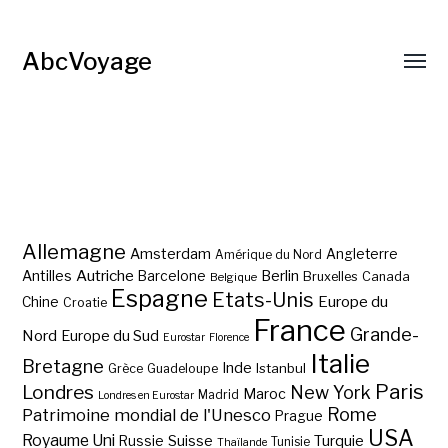
AbcVoyage
Allemagne
Amsterdam
Angleterre
Amérique du Nord
Autriche
Antilles
Berlin
Barcelone
Bruxelles
Canada
Belgique
Espagne
Etats-Unis
Europe du
Chine
Croatie
France
Grande-
Nord
Europe du Sud
Eurostar
Florence
Italie
Bretagne
Inde
Istanbul
Grèce
Guadeloupe
Paris
Londres
New York
Maroc
Madrid
Londres en Eurostar
Rome
Patrimoine mondial de l'Unesco
Prague
USA
Royaume Uni
Suisse
Turquie
Russie
Tunisie
Thaïlande