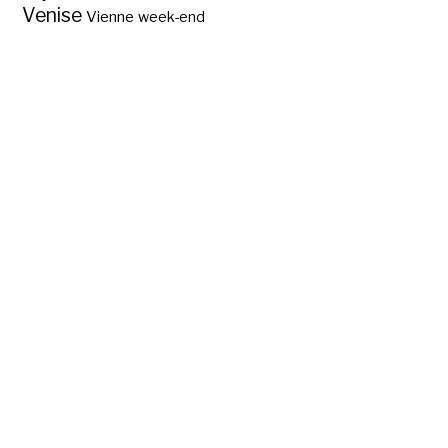
Venise
Vienne
week-end
Musée de la maison
de Jane Austen ?