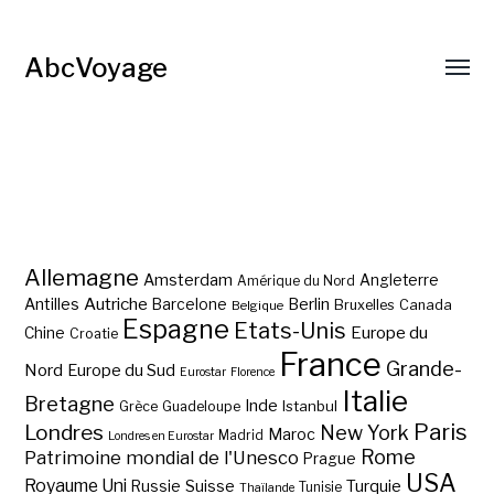
AbcVoyage
Allemagne
Amsterdam
Angleterre
Amérique du Nord
Autriche
Antilles
Berlin
Barcelone
Bruxelles
Canada
Belgique
Espagne
Etats-Unis
Europe du
Chine
Croatie
France
Grande-
Nord
Europe du Sud
Eurostar
Florence
Italie
Bretagne
Inde
Istanbul
Grèce
Guadeloupe
Paris
Londres
New York
Maroc
Madrid
Londres en Eurostar
Rome
Patrimoine mondial de l'Unesco
Prague
USA
Royaume Uni
Suisse
Turquie
Russie
Tunisie
Thaïlande