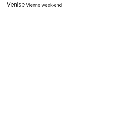
Venise
Vienne
week-end
Sur quelle île
Christophe Colomb
fit-il son 1er pas
dans le Nouveau
Monde?