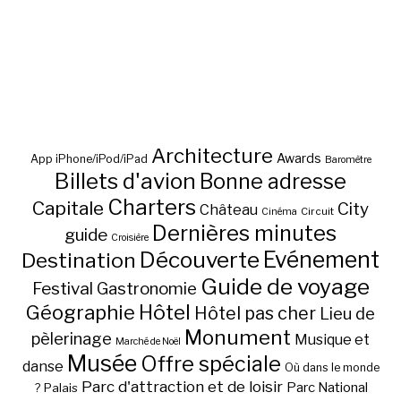
Architecture
Awards
App iPhone/iPod/iPad
Baromètre
Billets d'avion
Bonne adresse
Charters
Capitale
City
Château
Circuit
Cinéma
Dernières minutes
guide
Croisière
Découverte
Evénement
Destination
Guide de voyage
Festival
Gastronomie
Hôtel
Géographie
Hôtel pas cher
Lieu de
Monument
pèlerinage
Musique et
Marché de Noël
Musée
Offre spéciale
danse
Où dans le monde
Parc d'attraction et de loisir
Parc National
Palais
?