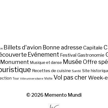
Billets d'avion
C
Bonne adresse
Capitale
re
écouverte
Evénement
Festival
Gastronomie
Musée
Monument
Offre spé
Musique et danse
ouristique
Recettes de cuisine
Site historiqu
Santé
Vol pas cher
Week-e
ection
Visite
Tour
Ville universitaire
© 2026
Memento Mundi