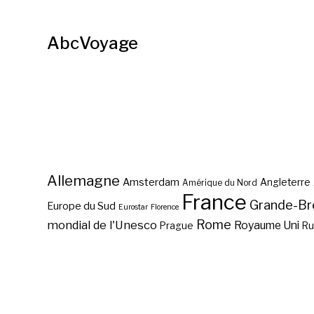
AbcVoyage
Allemagne
Amsterdam
Angleterre
Amérique du Nord
France
Grande-Br
Europe du Sud
Eurostar
Florence
Rome
mondial de l'Unesco
Royaume Uni
Prague
Ru
Abc des régions
touristiques de France ?