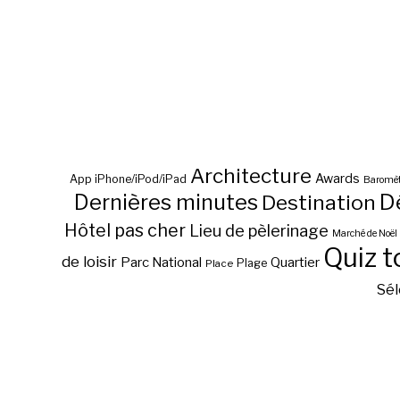
Architecture
Awards
App iPhone/iPod/iPad
Baromèt
D
Dernières minutes
Destination
Hôtel pas cher
Lieu de pèlerinage
Marché de Noël
Quiz t
de loisir
Parc National
Quartier
Plage
Place
Sél