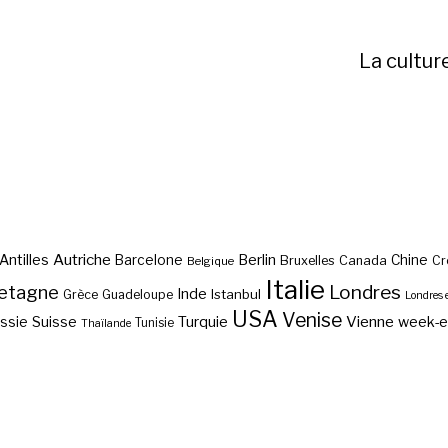
La cultur
Autriche
Antilles
Berlin
Barcelone
Chine
Bruxelles
Canada
Cr
Belgique
Italie
etagne
Londres
Inde
Istanbul
Grèce
Guadeloupe
Londres 
USA
Venise
Vienne
Suisse
Turquie
week-
ssie
Tunisie
Thaïlande