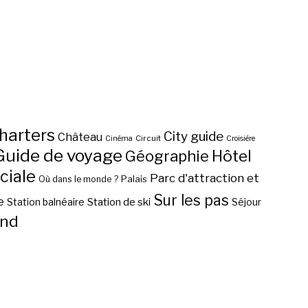
harters
City guide
Château
Circuit
Cinéma
Croisière
Guide de voyage
Hôtel
Géographie
ciale
Parc d'attraction et
Palais
Où dans le monde ?
Sur les pas
e
Station de ski
Station balnéaire
Séjour
nd