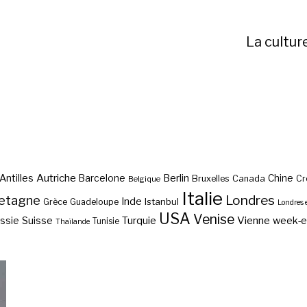
La cultur
Autriche
Antilles
Berlin
Barcelone
Chine
Bruxelles
Canada
Cr
Belgique
Italie
etagne
Londres
Inde
Istanbul
Grèce
Guadeloupe
Londres 
USA
Venise
Vienne
Suisse
Turquie
week-
ssie
Tunisie
Thaïlande