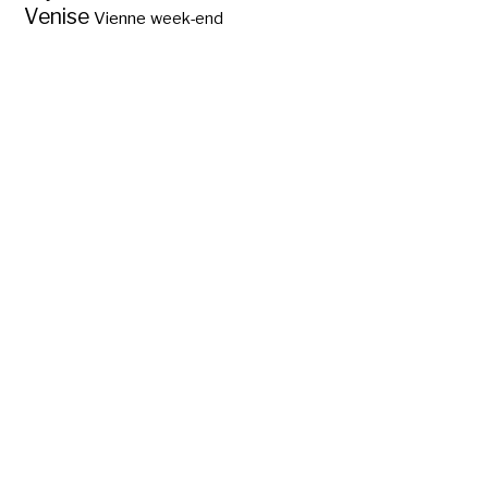
Venise
Vienne
week-end
Voyage Singapour-
Bangkok en train ?