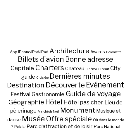
Architecture
Awards
App iPhone/iPod/iPad
Baromètre
Billets d'avion
Bonne adresse
Charters
Capitale
City
Château
Circuit
Cinéma
Dernières minutes
guide
Croisière
Découverte
Evénement
Destination
Guide de voyage
Festival
Gastronomie
Hôtel
Géographie
Hôtel pas cher
Lieu de
Monument
pèlerinage
Musique et
Marché de Noël
Musée
Offre spéciale
danse
Où dans le monde
Parc d'attraction et de loisir
Parc National
Palais
?