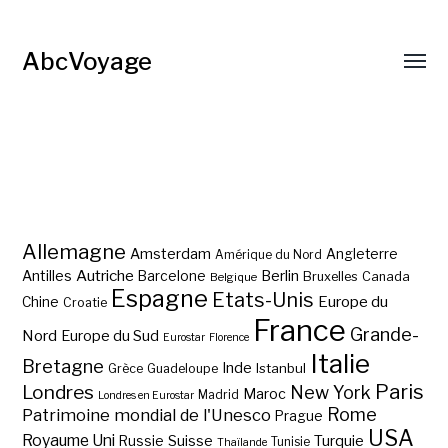
AbcVoyage
Allemagne
Amsterdam
Angleterre
Amérique du Nord
Autriche
Antilles
Berlin
Barcelone
Bruxelles
Canada
Belgique
Espagne
Etats-Unis
Europe du
Chine
Croatie
France
Grande-
Nord
Europe du Sud
Eurostar
Florence
Italie
Bretagne
Inde
Istanbul
Grèce
Guadeloupe
Paris
Londres
New York
Maroc
Madrid
Londres en Eurostar
Rome
Patrimoine mondial de l'Unesco
Prague
USA
Royaume Uni
Suisse
Turquie
Russie
Tunisie
Thaïlande