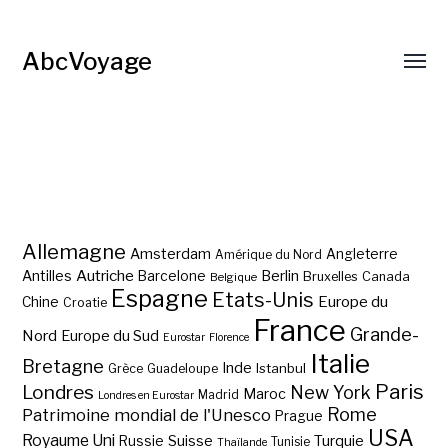
AbcVoyage
Allemagne
Amsterdam
Angleterre
Amérique du Nord
Autriche
Antilles
Berlin
Barcelone
Bruxelles
Canada
Belgique
Espagne
Etats-Unis
Europe du
Chine
Croatie
France
Grande-
Nord
Europe du Sud
Eurostar
Florence
Italie
Bretagne
Inde
Istanbul
Grèce
Guadeloupe
Paris
Londres
New York
Maroc
Madrid
Londres en Eurostar
Rome
Patrimoine mondial de l'Unesco
Prague
USA
Royaume Uni
Suisse
Turquie
Russie
Tunisie
Thaïlande