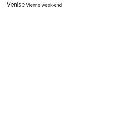
Venise
Vienne
week-end
Un week-end à
Munich, les
incontournables ?