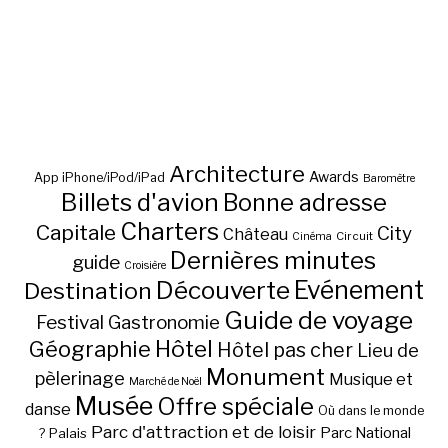
Architecture
Awards
App iPhone/iPod/iPad
Baromètre
Billets d'avion
Bonne adresse
Charters
Capitale
City
Château
Circuit
Cinéma
Dernières minutes
guide
Croisière
Découverte
Evénement
Destination
Guide de voyage
Festival
Gastronomie
Hôtel
Géographie
Hôtel pas cher
Lieu de
Monument
pèlerinage
Musique et
Marché de Noël
Musée
Offre spéciale
danse
Où dans le monde
Parc d'attraction et de loisir
Parc National
Palais
?