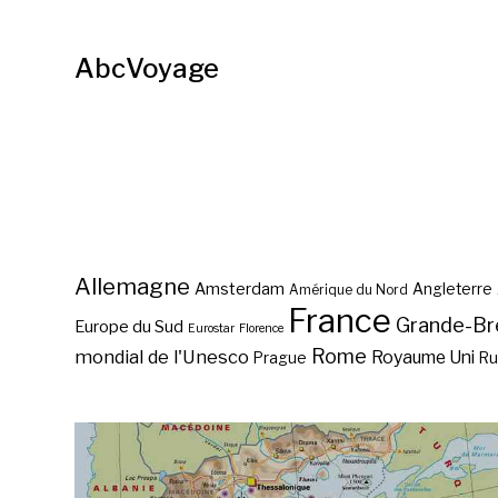
AbcVoyage
Allemagne
Amsterdam
Angleterre
Amérique du Nord
France
Grande-Br
Europe du Sud
Eurostar
Florence
Rome
mondial de l'Unesco
Royaume Uni
Prague
Ru