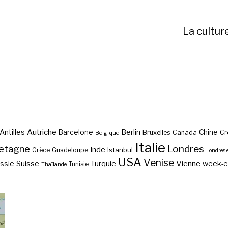
La cultur
Autriche
Antilles
Berlin
Barcelone
Chine
Bruxelles
Canada
Cr
Belgique
Italie
etagne
Londres
Inde
Istanbul
Grèce
Guadeloupe
Londres 
USA
Venise
Vienne
Suisse
Turquie
week-
ssie
Tunisie
Thaïlande