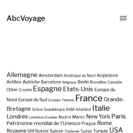
AbcVoyage
Allemagne
Amsterdam
Angleterre
Amérique du Nord
Autriche
Antilles
Berlin
Barcelone
Bruxelles
Canada
Belgique
Espagne
Etats-Unis
Europe du
Chine
Croatie
France
Grande-
Nord
Europe du Sud
Eurostar
Florence
Italie
Bretagne
Inde
Istanbul
Grèce
Guadeloupe
Paris
Londres
New York
Maroc
Madrid
Londres en Eurostar
Rome
Patrimoine mondial de l'Unesco
Prague
USA
Royaume Uni
Suisse
Turquie
Russie
Tunisie
Thaïlande