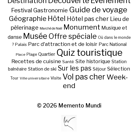
Découverte
Evénement
Destination
Guide de voyage
Festival
Gastronomie
Hôtel
Géographie
Hôtel pas cher
Lieu de
Monument
pèlerinage
Musique et
Marché de Noël
Musée
Offre spéciale
danse
Où dans le monde
Parc d'attraction et de loisir
Parc National
Palais
?
Quiz touristique
Quartier
Plage
Place
Recettes de cuisine
Site historique
Station
Santé
Sur les pas
Station de ski
Sélection
balnéaire
Séjour
Vol pas cher
Week-
Visite
Tour
Ville universitaire
end
© 2026
Memento Mundi