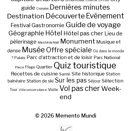
Cinéma
Dernières minutes
guide
Croisière
Découverte
Evénement
Destination
Guide de voyage
Festival
Gastronomie
Hôtel
Géographie
Hôtel pas cher
Lieu de
Monument
pèlerinage
Musique et
Marché de Noël
Musée
Offre spéciale
danse
Où dans le monde
Parc d'attraction et de loisir
Parc National
Palais
?
Quiz touristique
Quartier
Plage
Place
Recettes de cuisine
Site historique
Station
Santé
Sur les pas
Station de ski
Sélection
balnéaire
Séjour
Vol pas cher
Week-
Visite
Tour
Ville universitaire
end
© 2026
Memento Mundi