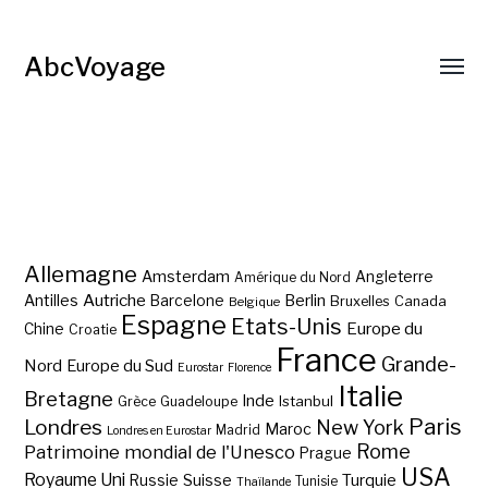
AbcVoyage
Allemagne
Amsterdam
Angleterre
Amérique du Nord
Autriche
Antilles
Berlin
Barcelone
Bruxelles
Canada
Belgique
Espagne
Etats-Unis
Europe du
Chine
Croatie
France
Grande-
Nord
Europe du Sud
Eurostar
Florence
Italie
Bretagne
Inde
Istanbul
Grèce
Guadeloupe
Paris
Londres
New York
Maroc
Madrid
Londres en Eurostar
Rome
Patrimoine mondial de l'Unesco
Prague
USA
Royaume Uni
Suisse
Turquie
Russie
Tunisie
Thaïlande