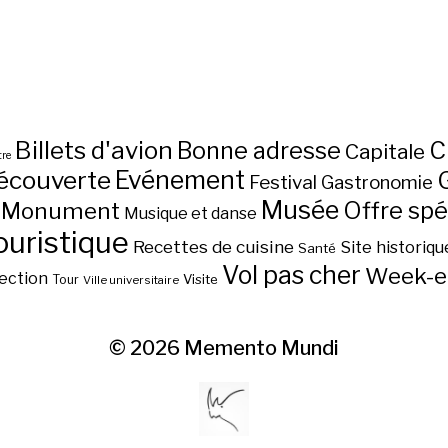
Billets d'avion
C
Bonne adresse
Capitale
re
écouverte
Evénement
Festival
Gastronomie
Musée
Monument
Offre spé
Musique et danse
ouristique
Recettes de cuisine
Site historiqu
Santé
Vol pas cher
Week-e
ection
Visite
Tour
Ville universitaire
© 2026
Memento Mundi