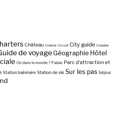
harters
City guide
Château
Circuit
Cinéma
Croisière
Guide de voyage
Hôtel
Géographie
ciale
Parc d'attraction et
Palais
Où dans le monde ?
Sur les pas
e
Station de ski
Station balnéaire
Séjour
nd