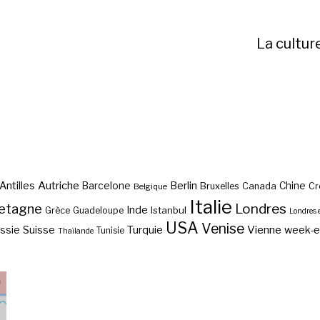
La cultur
Autriche
Antilles
Berlin
Barcelone
Chine
Bruxelles
Canada
Cr
Belgique
Italie
etagne
Londres
Inde
Istanbul
Grèce
Guadeloupe
Londres 
USA
Venise
Vienne
Suisse
Turquie
week-
ssie
Tunisie
Thaïlande