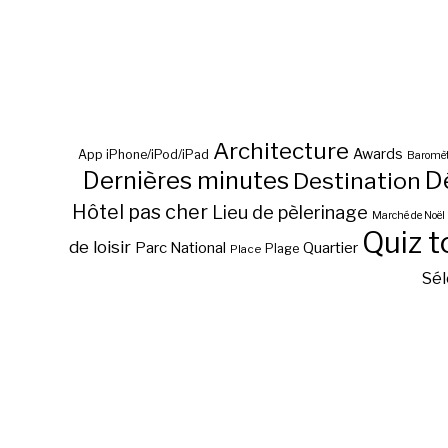
Architecture
Awards
App iPhone/iPod/iPad
Baromèt
D
Dernières minutes
Destination
Hôtel pas cher
Lieu de pèlerinage
Marché de Noël
Quiz t
de loisir
Parc National
Quartier
Plage
Place
Sél