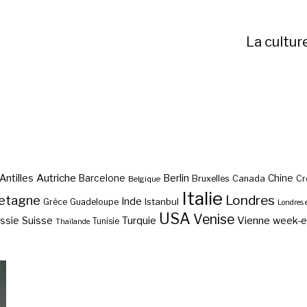
La cultur
Autriche
Antilles
Berlin
Barcelone
Chine
Bruxelles
Canada
Cr
Belgique
Italie
etagne
Londres
Inde
Istanbul
Grèce
Guadeloupe
Londres 
USA
Venise
Vienne
Suisse
Turquie
week-
ssie
Tunisie
Thaïlande