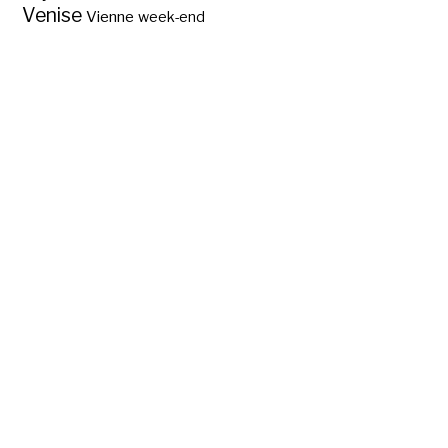
Venise
Vienne
week-end
Abc des régions
touristiques de
France ?