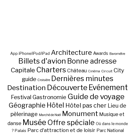
Architecture
Awards
App iPhone/iPod/iPad
Baromètre
Billets d'avion
Bonne adresse
Charters
Capitale
City
Château
Circuit
Cinéma
Dernières minutes
guide
Croisière
Découverte
Evénement
Destination
Guide de voyage
Festival
Gastronomie
Hôtel
Géographie
Hôtel pas cher
Lieu de
Monument
pèlerinage
Musique et
Marché de Noël
Musée
Offre spéciale
danse
Où dans le monde
Parc d'attraction et de loisir
Parc National
Palais
?