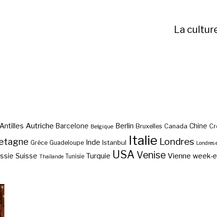
La cultur
Autriche
Antilles
Berlin
Barcelone
Chine
Bruxelles
Canada
Cr
Belgique
Italie
etagne
Londres
Inde
Istanbul
Grèce
Guadeloupe
Londres 
USA
Venise
Vienne
Suisse
Turquie
week-
ssie
Tunisie
Thaïlande