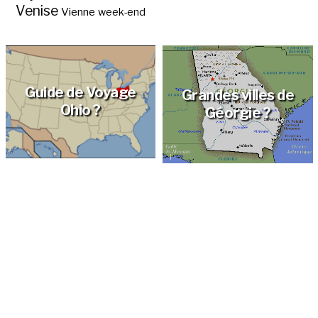
Venise
Vienne
week-end
Guide de Voyage
Grandes villes de
Ohio ?
Géorgie ?