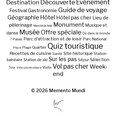
Découverte
Evénement
Destination
Guide de voyage
Festival
Gastronomie
Hôtel
Géographie
Hôtel pas cher
Lieu de
Monument
pèlerinage
Musique et
Marché de Noël
Musée
Offre spéciale
danse
Où dans le monde
Parc d'attraction et de loisir
Parc National
Palais
?
Quiz touristique
Quartier
Plage
Place
Recettes de cuisine
Site historique
Station
Santé
Sur les pas
Station de ski
Sélection
balnéaire
Séjour
Vol pas cher
Week-
Visite
Tour
Ville universitaire
end
© 2026
Memento Mundi