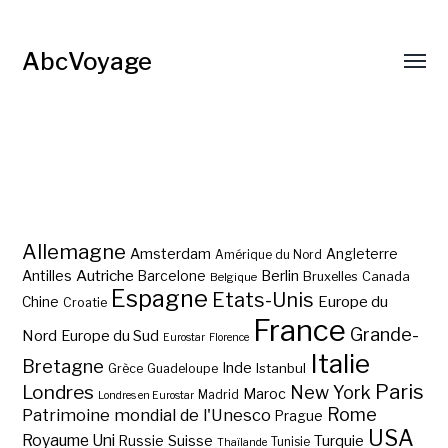
AbcVoyage
Allemagne
Amsterdam
Angleterre
Amérique du Nord
Autriche
Antilles
Berlin
Barcelone
Bruxelles
Canada
Belgique
Espagne
Etats-Unis
Europe du
Chine
Croatie
France
Grande-
Nord
Europe du Sud
Eurostar
Florence
Italie
Bretagne
Inde
Istanbul
Grèce
Guadeloupe
Paris
Londres
New York
Maroc
Madrid
Londres en Eurostar
Rome
Patrimoine mondial de l'Unesco
Prague
USA
Royaume Uni
Suisse
Turquie
Russie
Tunisie
Thaïlande