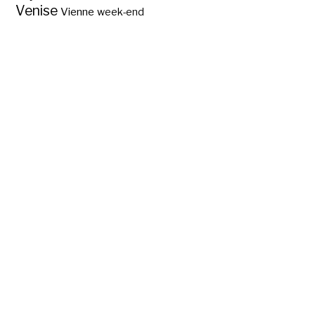
Venise
Vienne
week-end
Les pays et
capitales d’Asie ?