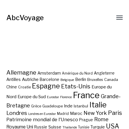
AbcVoyage
Allemagne
Amsterdam
Angleterre
Amérique du Nord
Autriche
Antilles
Berlin
Barcelone
Bruxelles
Canada
Belgique
Espagne
Etats-Unis
Europe du
Chine
Croatie
France
Grande-
Nord
Europe du Sud
Eurostar
Florence
Italie
Bretagne
Inde
Istanbul
Grèce
Guadeloupe
Paris
Londres
New York
Maroc
Madrid
Londres en Eurostar
Rome
Patrimoine mondial de l'Unesco
Prague
USA
Royaume Uni
Suisse
Turquie
Russie
Tunisie
Thaïlande