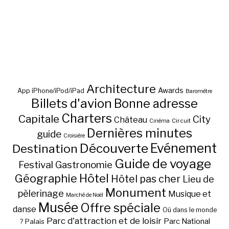
Architecture
Awards
App iPhone/iPod/iPad
Baromètre
Billets d'avion
Bonne adresse
Charters
Capitale
City
Château
Circuit
Cinéma
Dernières minutes
guide
Croisière
Découverte
Evénement
Destination
Guide de voyage
Festival
Gastronomie
Hôtel
Géographie
Hôtel pas cher
Lieu de
Monument
pèlerinage
Musique et
Marché de Noël
Musée
Offre spéciale
danse
Où dans le monde
Parc d'attraction et de loisir
Parc National
Palais
?