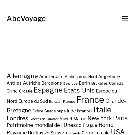
AbcVoyage
Allemagne
Amsterdam
Angleterre
Amérique du Nord
Autriche
Antilles
Berlin
Barcelone
Bruxelles
Canada
Belgique
Espagne
Etats-Unis
Europe du
Chine
Croatie
France
Grande-
Nord
Europe du Sud
Eurostar
Florence
Italie
Bretagne
Inde
Istanbul
Grèce
Guadeloupe
Paris
Londres
New York
Maroc
Madrid
Londres en Eurostar
Rome
Patrimoine mondial de l'Unesco
Prague
USA
Royaume Uni
Suisse
Turquie
Russie
Tunisie
Thaïlande