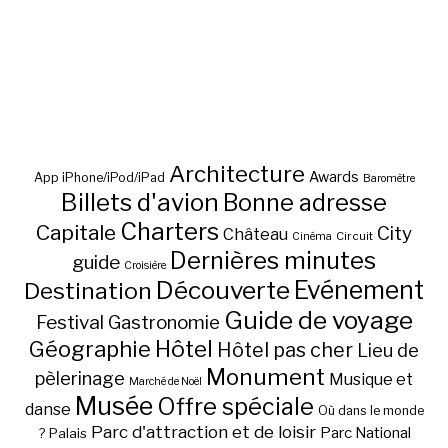
Architecture
Awards
App iPhone/iPod/iPad
Baromètre
Billets d'avion
Bonne adresse
Charters
Capitale
City
Château
Circuit
Cinéma
Dernières minutes
guide
Croisière
Découverte
Evénement
Destination
Guide de voyage
Festival
Gastronomie
Hôtel
Géographie
Hôtel pas cher
Lieu de
Monument
pèlerinage
Musique et
Marché de Noël
Musée
Offre spéciale
danse
Où dans le monde
Parc d'attraction et de loisir
Parc National
Palais
?