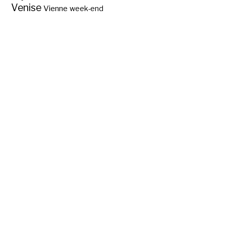
Venise
Vienne
week-end
Visiter Herculanum,
mieux conservée
que Pompéi ?