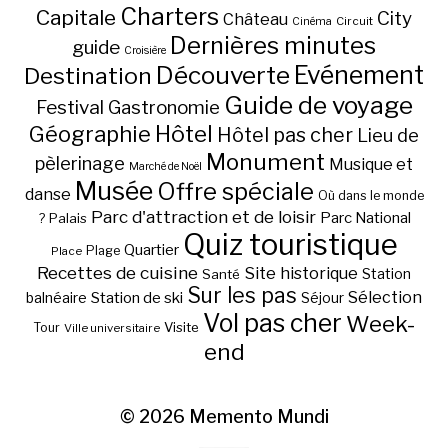
Charters
Capitale
City
Château
Circuit
Cinéma
Dernières minutes
guide
Croisière
Découverte
Evénement
Destination
Guide de voyage
Festival
Gastronomie
Hôtel
Géographie
Hôtel pas cher
Lieu de
Monument
pèlerinage
Musique et
Marché de Noël
Musée
Offre spéciale
danse
Où dans le monde
Parc d'attraction et de loisir
Parc National
Palais
?
Quiz touristique
Quartier
Plage
Place
Recettes de cuisine
Site historique
Station
Santé
Sur les pas
Station de ski
Sélection
balnéaire
Séjour
Vol pas cher
Week-
Visite
Tour
Ville universitaire
end
© 2026
Memento Mundi