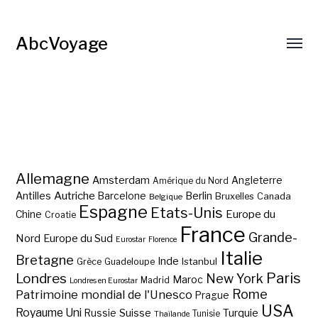
AbcVoyage
Allemagne
Amsterdam
Angleterre
Amérique du Nord
Autriche
Antilles
Berlin
Barcelone
Bruxelles
Canada
Belgique
Espagne
Etats-Unis
Europe du
Chine
Croatie
France
Grande-
Nord
Europe du Sud
Eurostar
Florence
Italie
Bretagne
Inde
Istanbul
Grèce
Guadeloupe
Paris
Londres
New York
Maroc
Madrid
Londres en Eurostar
Rome
Patrimoine mondial de l'Unesco
Prague
USA
Royaume Uni
Suisse
Turquie
Russie
Tunisie
Thaïlande