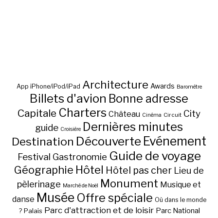
Architecture
Awards
App iPhone/iPod/iPad
Baromètre
Billets d'avion
Bonne adresse
Charters
Capitale
City
Château
Circuit
Cinéma
Dernières minutes
guide
Croisière
Découverte
Evénement
Destination
Guide de voyage
Festival
Gastronomie
Hôtel
Géographie
Hôtel pas cher
Lieu de
Monument
pèlerinage
Musique et
Marché de Noël
Musée
Offre spéciale
danse
Où dans le monde
Parc d'attraction et de loisir
Parc National
Palais
?