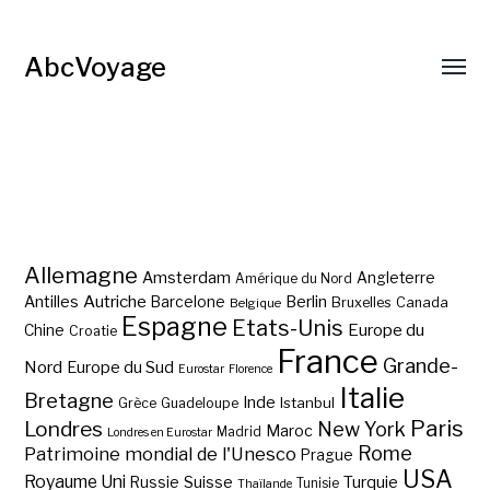
AbcVoyage
Allemagne
Amsterdam
Angleterre
Amérique du Nord
Autriche
Antilles
Berlin
Barcelone
Bruxelles
Canada
Belgique
Espagne
Etats-Unis
Europe du
Chine
Croatie
France
Grande-
Nord
Europe du Sud
Eurostar
Florence
Italie
Bretagne
Inde
Istanbul
Grèce
Guadeloupe
Paris
Londres
New York
Maroc
Madrid
Londres en Eurostar
Rome
Patrimoine mondial de l'Unesco
Prague
USA
Royaume Uni
Suisse
Turquie
Russie
Tunisie
Thaïlande