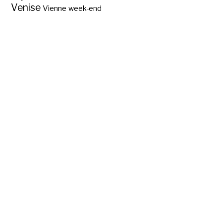
Venise
Vienne
week-end
Où est né Godefroy
de Bouillon ?