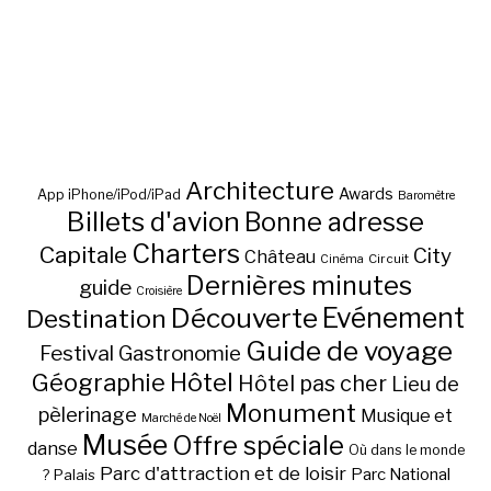
Architecture
Awards
App iPhone/iPod/iPad
Baromètre
Billets d'avion
Bonne adresse
Charters
Capitale
City
Château
Circuit
Cinéma
Dernières minutes
guide
Croisière
Découverte
Evénement
Destination
Guide de voyage
Festival
Gastronomie
Hôtel
Géographie
Hôtel pas cher
Lieu de
Monument
pèlerinage
Musique et
Marché de Noël
Musée
Offre spéciale
danse
Où dans le monde
Parc d'attraction et de loisir
Parc National
Palais
?