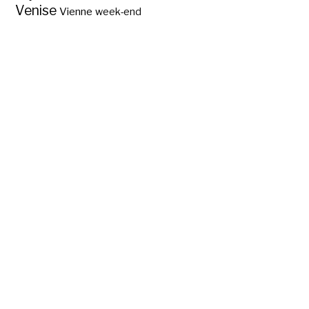
Venise
Vienne
week-end
Quels sont les 5
départements des
Pays de la Loire ?