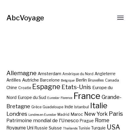
AbcVoyage
Allemagne
Amsterdam
Angleterre
Amérique du Nord
Autriche
Antilles
Berlin
Barcelone
Bruxelles
Canada
Belgique
Espagne
Etats-Unis
Europe du
Chine
Croatie
France
Grande-
Nord
Europe du Sud
Eurostar
Florence
Italie
Bretagne
Inde
Istanbul
Grèce
Guadeloupe
Paris
Londres
New York
Maroc
Madrid
Londres en Eurostar
Rome
Patrimoine mondial de l'Unesco
Prague
USA
Royaume Uni
Suisse
Turquie
Russie
Tunisie
Thaïlande