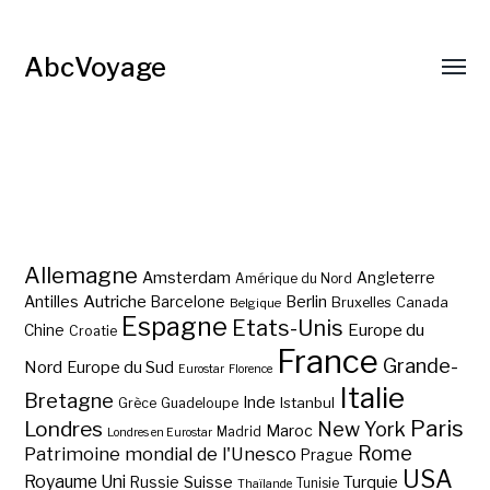
AbcVoyage
Allemagne
Amsterdam
Angleterre
Amérique du Nord
Autriche
Antilles
Berlin
Barcelone
Bruxelles
Canada
Belgique
Espagne
Etats-Unis
Europe du
Chine
Croatie
France
Grande-
Nord
Europe du Sud
Eurostar
Florence
Italie
Bretagne
Inde
Istanbul
Grèce
Guadeloupe
Paris
Londres
New York
Maroc
Madrid
Londres en Eurostar
Rome
Patrimoine mondial de l'Unesco
Prague
USA
Royaume Uni
Suisse
Turquie
Russie
Tunisie
Thaïlande