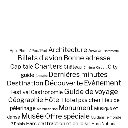
Architecture
Awards
App iPhone/iPod/iPad
Baromètre
Billets d'avion
Bonne adresse
Charters
Capitale
City
Château
Circuit
Cinéma
Dernières minutes
guide
Croisière
Découverte
Evénement
Destination
Guide de voyage
Festival
Gastronomie
Hôtel
Géographie
Hôtel pas cher
Lieu de
Monument
pèlerinage
Musique et
Marché de Noël
Musée
Offre spéciale
danse
Où dans le monde
Parc d'attraction et de loisir
Parc National
Palais
?