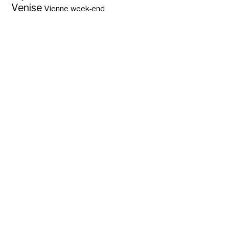
Venise
Vienne
week-end
Abc des régions
touristiques de
France ?