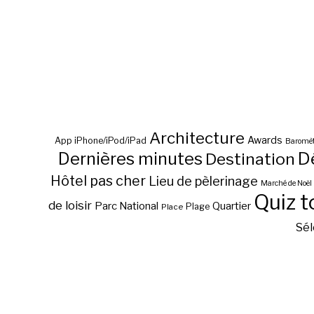
Architecture
Awards
App iPhone/iPod/iPad
Baromèt
D
Dernières minutes
Destination
Hôtel pas cher
Lieu de pèlerinage
Marché de Noël
Quiz t
de loisir
Parc National
Quartier
Plage
Place
Sél