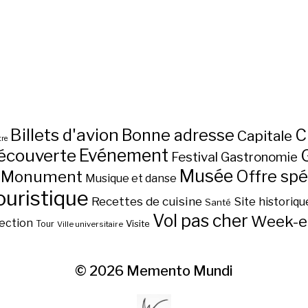
Billets d'avion
C
Bonne adresse
Capitale
re
écouverte
Evénement
Festival
Gastronomie
Musée
Monument
Offre spé
Musique et danse
ouristique
Recettes de cuisine
Site historiqu
Santé
Vol pas cher
Week-e
ection
Visite
Tour
Ville universitaire
© 2026
Memento Mundi