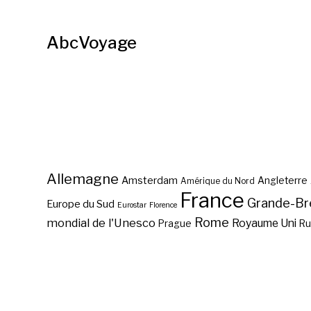
AbcVoyage
Allemagne
Amsterdam
Angleterre
Amérique du Nord
France
Grande-Br
Europe du Sud
Eurostar
Florence
Rome
mondial de l'Unesco
Royaume Uni
Prague
Ru
Abc des régions
touristiques de France ?