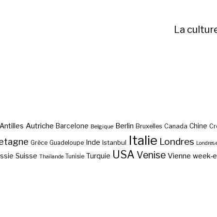
La cultur
Autriche
Antilles
Berlin
Barcelone
Chine
Bruxelles
Canada
Cr
Belgique
Italie
etagne
Londres
Inde
Istanbul
Grèce
Guadeloupe
Londres 
USA
Venise
Vienne
Suisse
Turquie
week-
ssie
Tunisie
Thaïlande