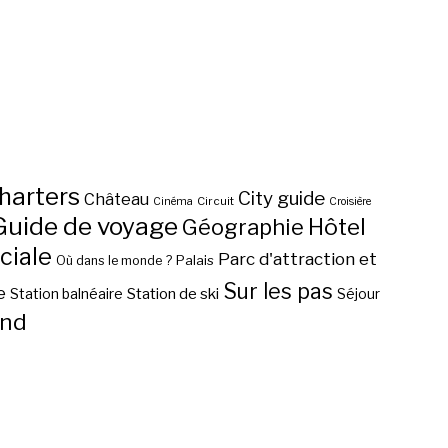
harters
City guide
Château
Circuit
Cinéma
Croisière
Guide de voyage
Hôtel
Géographie
ciale
Parc d'attraction et
Palais
Où dans le monde ?
Sur les pas
e
Station de ski
Station balnéaire
Séjour
nd