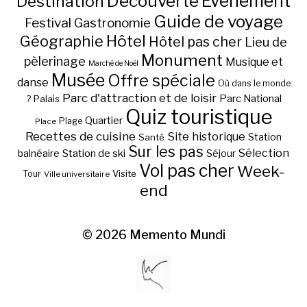
Découverte
Evénement
Destination
Guide de voyage
Festival
Gastronomie
Hôtel
Géographie
Hôtel pas cher
Lieu de
Monument
pèlerinage
Musique et
Marché de Noël
Musée
Offre spéciale
danse
Où dans le monde
Parc d'attraction et de loisir
Parc National
Palais
?
Quiz touristique
Quartier
Plage
Place
Recettes de cuisine
Site historique
Station
Santé
Sur les pas
Station de ski
Sélection
balnéaire
Séjour
Vol pas cher
Week-
Visite
Tour
Ville universitaire
end
© 2026
Memento Mundi