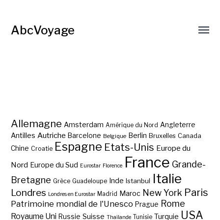
AbcVoyage
Allemagne
Amsterdam
Angleterre
Amérique du Nord
Autriche
Antilles
Berlin
Barcelone
Bruxelles
Canada
Belgique
Espagne
Etats-Unis
Europe du
Chine
Croatie
France
Grande-
Nord
Europe du Sud
Eurostar
Florence
Italie
Bretagne
Inde
Istanbul
Grèce
Guadeloupe
Paris
Londres
New York
Maroc
Madrid
Londres en Eurostar
Rome
Patrimoine mondial de l'Unesco
Prague
USA
Royaume Uni
Suisse
Turquie
Russie
Tunisie
Thaïlande