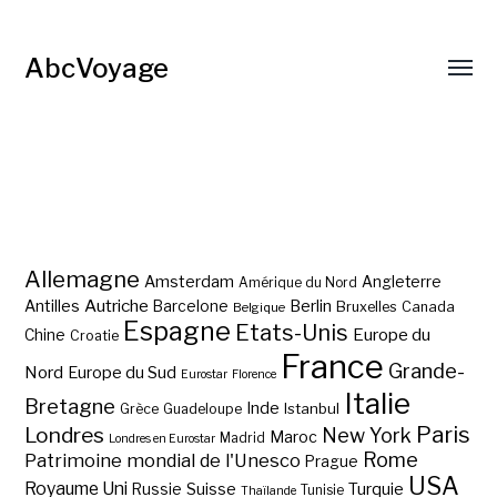
AbcVoyage
Allemagne
Amsterdam
Angleterre
Amérique du Nord
Autriche
Antilles
Berlin
Barcelone
Bruxelles
Canada
Belgique
Espagne
Etats-Unis
Europe du
Chine
Croatie
France
Grande-
Nord
Europe du Sud
Eurostar
Florence
Italie
Bretagne
Inde
Istanbul
Grèce
Guadeloupe
Paris
Londres
New York
Maroc
Madrid
Londres en Eurostar
Rome
Patrimoine mondial de l'Unesco
Prague
USA
Royaume Uni
Suisse
Turquie
Russie
Tunisie
Thaïlande