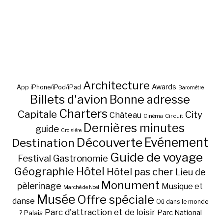
Architecture
Awards
App iPhone/iPod/iPad
Baromètre
Billets d'avion
Bonne adresse
Charters
Capitale
City
Château
Circuit
Cinéma
Dernières minutes
guide
Croisière
Découverte
Evénement
Destination
Guide de voyage
Festival
Gastronomie
Hôtel
Géographie
Hôtel pas cher
Lieu de
Monument
pèlerinage
Musique et
Marché de Noël
Musée
Offre spéciale
danse
Où dans le monde
Parc d'attraction et de loisir
Parc National
Palais
?