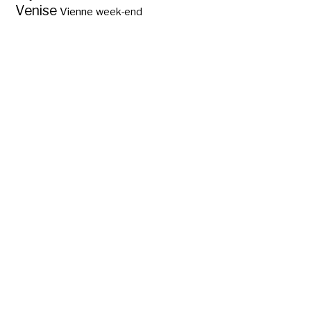
Venise
Vienne
week-end
A découvrir
Salamanque, ville
universitaire ?