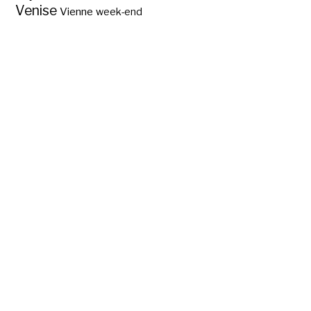
Venise
Vienne
week-end
Les principaux lieux
d’intérêt de la
Gironde ?