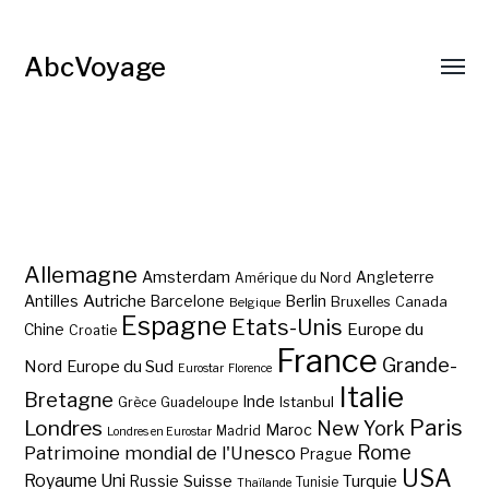
AbcVoyage
Allemagne
Amsterdam
Angleterre
Amérique du Nord
Autriche
Antilles
Berlin
Barcelone
Bruxelles
Canada
Belgique
Espagne
Etats-Unis
Europe du
Chine
Croatie
France
Grande-
Nord
Europe du Sud
Eurostar
Florence
Italie
Bretagne
Inde
Istanbul
Grèce
Guadeloupe
Paris
Londres
New York
Maroc
Madrid
Londres en Eurostar
Rome
Patrimoine mondial de l'Unesco
Prague
USA
Royaume Uni
Suisse
Turquie
Russie
Tunisie
Thaïlande