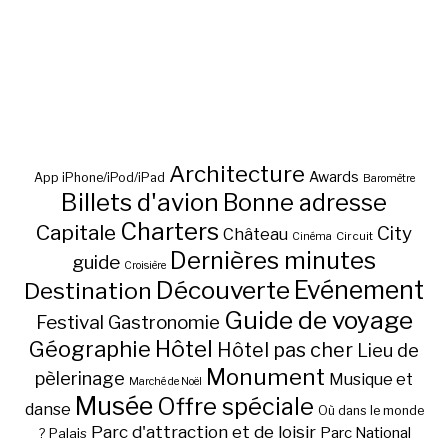
Architecture
Awards
App iPhone/iPod/iPad
Baromètre
Billets d'avion
Bonne adresse
Charters
Capitale
City
Château
Circuit
Cinéma
Dernières minutes
guide
Croisière
Découverte
Evénement
Destination
Guide de voyage
Festival
Gastronomie
Hôtel
Géographie
Hôtel pas cher
Lieu de
Monument
pèlerinage
Musique et
Marché de Noël
Musée
Offre spéciale
danse
Où dans le monde
Parc d'attraction et de loisir
Parc National
Palais
?