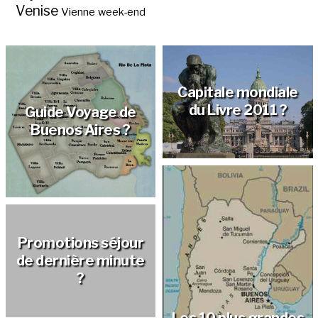
Venise
Vienne
week-end
Capitale mondiale
du Livre 2011 ?
Guide Voyage de
Buenos Aires ?
Promotions séjour
de dernière minute
?
Vols pas chers
Les 10 plus grandes