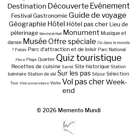
Découverte
Evénement
Destination
Guide de voyage
Festival
Gastronomie
Hôtel
Géographie
Hôtel pas cher
Lieu de
Monument
pèlerinage
Musique et
Marché de Noël
Musée
Offre spéciale
danse
Où dans le monde
Parc d'attraction et de loisir
Parc National
Palais
?
Quiz touristique
Quartier
Plage
Place
Recettes de cuisine
Site historique
Station
Santé
Sur les pas
Station de ski
Sélection
balnéaire
Séjour
Vol pas cher
Week-
Visite
Tour
Ville universitaire
end
© 2026
Memento Mundi