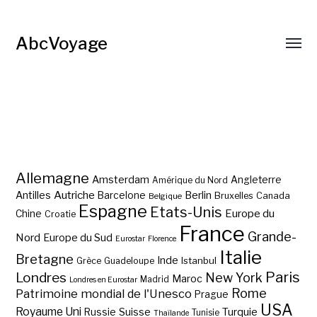
AbcVoyage
Allemagne
Amsterdam
Angleterre
Amérique du Nord
Autriche
Antilles
Berlin
Barcelone
Bruxelles
Canada
Belgique
Espagne
Etats-Unis
Europe du
Chine
Croatie
France
Grande-
Nord
Europe du Sud
Eurostar
Florence
Italie
Bretagne
Inde
Istanbul
Grèce
Guadeloupe
Paris
Londres
New York
Maroc
Madrid
Londres en Eurostar
Rome
Patrimoine mondial de l'Unesco
Prague
USA
Royaume Uni
Suisse
Turquie
Russie
Tunisie
Thaïlande