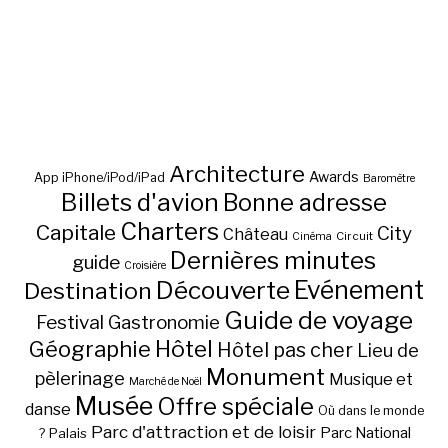
Architecture
Awards
App iPhone/iPod/iPad
Baromètre
Billets d'avion
Bonne adresse
Charters
Capitale
City
Château
Circuit
Cinéma
Dernières minutes
guide
Croisière
Découverte
Evénement
Destination
Guide de voyage
Festival
Gastronomie
Hôtel
Géographie
Hôtel pas cher
Lieu de
Monument
pèlerinage
Musique et
Marché de Noël
Musée
Offre spéciale
danse
Où dans le monde
Parc d'attraction et de loisir
Parc National
Palais
?