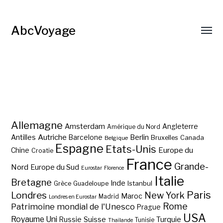
AbcVoyage
Allemagne
Amsterdam
Angleterre
Amérique du Nord
Autriche
Antilles
Berlin
Barcelone
Bruxelles
Canada
Belgique
Espagne
Etats-Unis
Europe du
Chine
Croatie
France
Grande-
Nord
Europe du Sud
Eurostar
Florence
Italie
Bretagne
Inde
Istanbul
Grèce
Guadeloupe
Paris
Londres
New York
Maroc
Madrid
Londres en Eurostar
Rome
Patrimoine mondial de l'Unesco
Prague
USA
Royaume Uni
Suisse
Turquie
Russie
Tunisie
Thaïlande