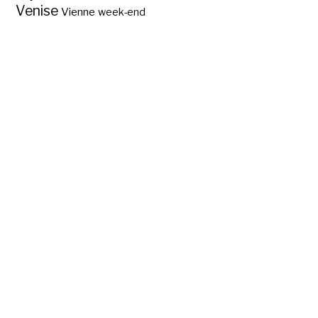
Venise
Vienne
week-end
Mentmore Towers
au cinéma ?