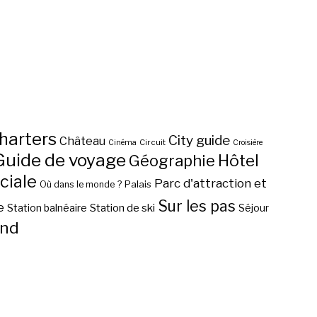
harters
City guide
Château
Circuit
Cinéma
Croisière
Guide de voyage
Hôtel
Géographie
ciale
Parc d'attraction et
Palais
Où dans le monde ?
Sur les pas
e
Station de ski
Station balnéaire
Séjour
nd