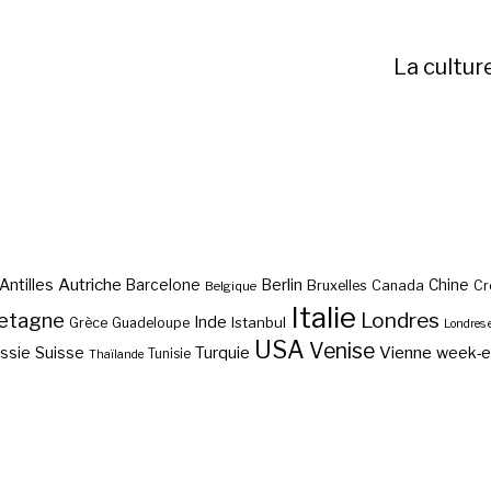
La cultur
Autriche
Antilles
Berlin
Barcelone
Chine
Bruxelles
Canada
Cr
Belgique
Italie
etagne
Londres
Inde
Istanbul
Grèce
Guadeloupe
Londres 
USA
Venise
Vienne
Suisse
Turquie
week-
ssie
Tunisie
Thaïlande