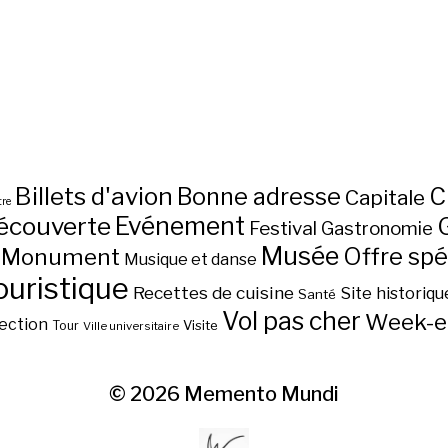
Billets d'avion
C
Bonne adresse
Capitale
re
écouverte
Evénement
Festival
Gastronomie
Musée
Monument
Offre spé
Musique et danse
ouristique
Recettes de cuisine
Site historiqu
Santé
Vol pas cher
Week-e
ection
Visite
Tour
Ville universitaire
© 2026
Memento Mundi