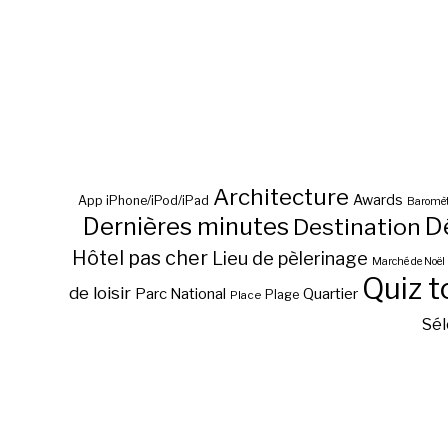
Architecture
Awards
App iPhone/iPod/iPad
Baromèt
D
Dernières minutes
Destination
Hôtel pas cher
Lieu de pèlerinage
Marché de Noël
Quiz t
de loisir
Parc National
Quartier
Plage
Place
Sél