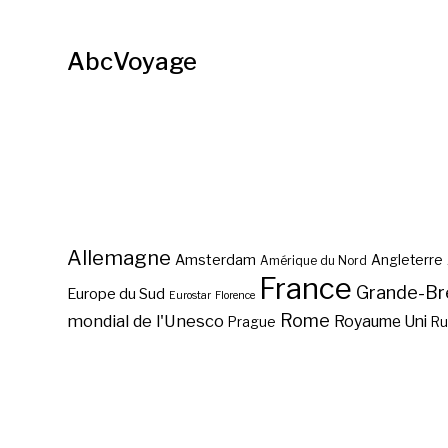
AbcVoyage
Allemagne
Amsterdam
Angleterre
Amérique du Nord
France
Grande-Br
Europe du Sud
Eurostar
Florence
Rome
mondial de l'Unesco
Royaume Uni
Prague
Ru
Les meilleurs chocolatiers
à Bruxelles ?