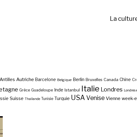
La cultur
Autriche
Antilles
Berlin
Barcelone
Chine
Bruxelles
Canada
Cr
Belgique
Italie
etagne
Londres
Inde
Istanbul
Grèce
Guadeloupe
Londres 
USA
Venise
Vienne
Suisse
Turquie
week-
ssie
Tunisie
Thaïlande