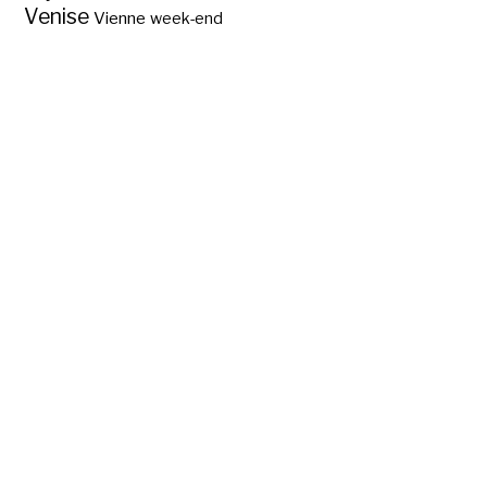
Venise
Vienne
week-end
Des hôtels pas
chers pour visiter
les 11 sites
incontournables du
Var ?