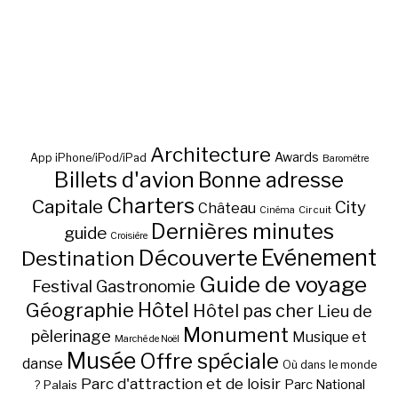
Architecture
Awards
App iPhone/iPod/iPad
Baromètre
Billets d'avion
Bonne adresse
Charters
Capitale
City
Château
Circuit
Cinéma
Dernières minutes
guide
Croisière
Découverte
Evénement
Destination
Guide de voyage
Festival
Gastronomie
Hôtel
Géographie
Hôtel pas cher
Lieu de
Monument
pèlerinage
Musique et
Marché de Noël
Musée
Offre spéciale
danse
Où dans le monde
Parc d'attraction et de loisir
Parc National
Palais
?