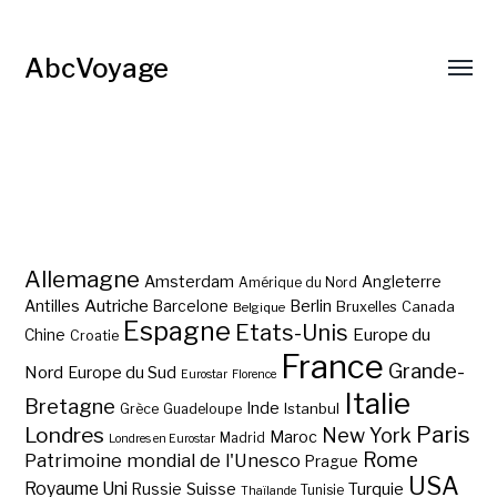
AbcVoyage
Allemagne
Amsterdam
Angleterre
Amérique du Nord
Autriche
Antilles
Berlin
Barcelone
Bruxelles
Canada
Belgique
Espagne
Etats-Unis
Europe du
Chine
Croatie
France
Grande-
Nord
Europe du Sud
Eurostar
Florence
Italie
Bretagne
Inde
Istanbul
Grèce
Guadeloupe
Paris
Londres
New York
Maroc
Madrid
Londres en Eurostar
Rome
Patrimoine mondial de l'Unesco
Prague
USA
Royaume Uni
Suisse
Turquie
Russie
Tunisie
Thaïlande