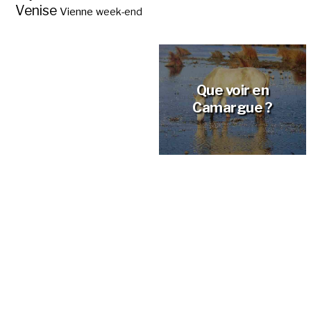
Venise
Vienne
week-end
Week end et hôtel
pas cher à Saintes-
Maries-de-la-Mer,
en Camargue ?
Que voir en
Camargue ?