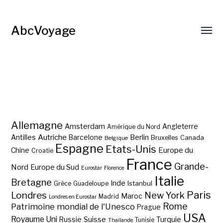
AbcVoyage
Allemagne
Amsterdam
Angleterre
Amérique du Nord
Autriche
Antilles
Berlin
Barcelone
Bruxelles
Canada
Belgique
Espagne
Etats-Unis
Europe du
Chine
Croatie
France
Grande-
Nord
Europe du Sud
Eurostar
Florence
Italie
Bretagne
Inde
Istanbul
Grèce
Guadeloupe
Paris
Londres
New York
Maroc
Madrid
Londres en Eurostar
Rome
Patrimoine mondial de l'Unesco
Prague
USA
Royaume Uni
Suisse
Turquie
Russie
Tunisie
Thaïlande