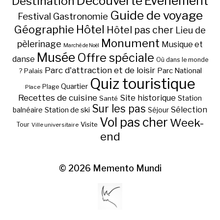
Découverte
Evénement
Destination
Guide de voyage
Festival
Gastronomie
Hôtel
Géographie
Hôtel pas cher
Lieu de
Monument
pèlerinage
Musique et
Marché de Noël
Musée
Offre spéciale
danse
Où dans le monde
Parc d'attraction et de loisir
Parc National
Palais
?
Quiz touristique
Quartier
Plage
Place
Recettes de cuisine
Site historique
Station
Santé
Sur les pas
Station de ski
Sélection
balnéaire
Séjour
Vol pas cher
Week-
Visite
Tour
Ville universitaire
end
© 2026
Memento Mundi