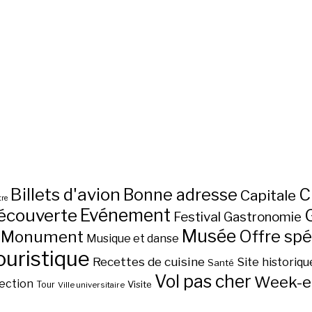
Billets d'avion
C
Bonne adresse
Capitale
re
écouverte
Evénement
Festival
Gastronomie
Musée
Monument
Offre spé
Musique et danse
ouristique
Recettes de cuisine
Site historiqu
Santé
Vol pas cher
Week-e
ection
Visite
Tour
Ville universitaire