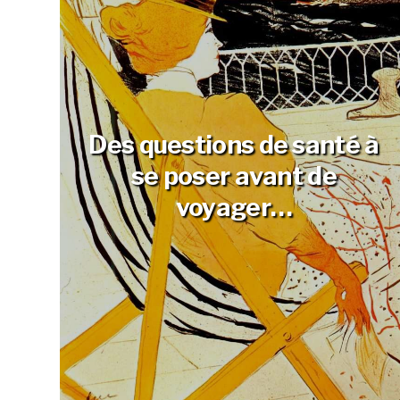
Des questions de santé à
se poser avant de
voyager…