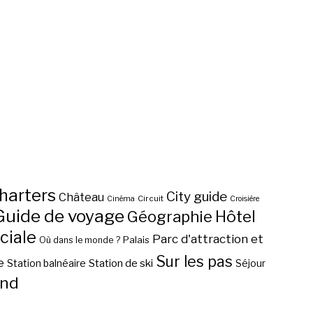
harters
City guide
Château
Circuit
Cinéma
Croisière
Guide de voyage
Hôtel
Géographie
ciale
Parc d'attraction et
Palais
Où dans le monde ?
Sur les pas
e
Station de ski
Station balnéaire
Séjour
nd