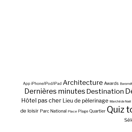
Architecture
Awards
App iPhone/iPod/iPad
Baromèt
D
Dernières minutes
Destination
Hôtel pas cher
Lieu de pèlerinage
Marché de Noël
Quiz t
de loisir
Parc National
Quartier
Plage
Place
Sél