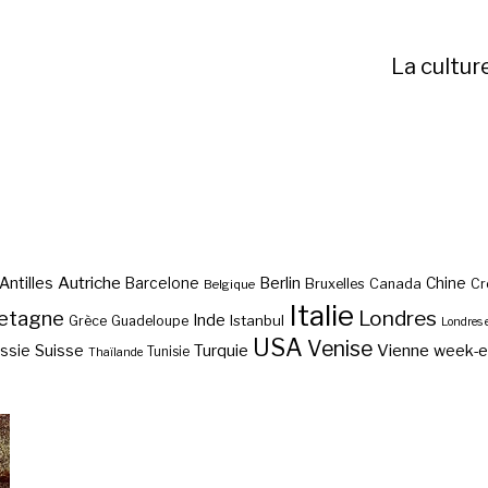
La cultur
Autriche
Antilles
Berlin
Barcelone
Chine
Bruxelles
Canada
Cr
Belgique
Italie
etagne
Londres
Inde
Istanbul
Grèce
Guadeloupe
Londres 
USA
Venise
Vienne
Suisse
Turquie
week-
ssie
Tunisie
Thaïlande
Voyage bien-être?