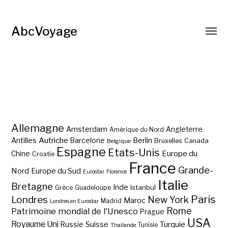
AbcVoyage
Allemagne
Amsterdam
Angleterre
Amérique du Nord
Autriche
Antilles
Berlin
Barcelone
Bruxelles
Canada
Belgique
Espagne
Etats-Unis
Europe du
Chine
Croatie
France
Grande-
Nord
Europe du Sud
Eurostar
Florence
Italie
Bretagne
Inde
Istanbul
Grèce
Guadeloupe
Paris
Londres
New York
Maroc
Madrid
Londres en Eurostar
Rome
Patrimoine mondial de l'Unesco
Prague
USA
Royaume Uni
Suisse
Turquie
Russie
Tunisie
Thaïlande