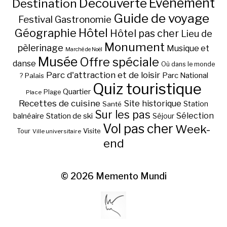
Découverte
Evénement
Destination
Guide de voyage
Festival
Gastronomie
Hôtel
Géographie
Hôtel pas cher
Lieu de
Monument
pèlerinage
Musique et
Marché de Noël
Musée
Offre spéciale
danse
Où dans le monde
Parc d'attraction et de loisir
Parc National
Palais
?
Quiz touristique
Quartier
Plage
Place
Recettes de cuisine
Site historique
Station
Santé
Sur les pas
Station de ski
Sélection
balnéaire
Séjour
Vol pas cher
Week-
Visite
Tour
Ville universitaire
end
© 2026
Memento Mundi