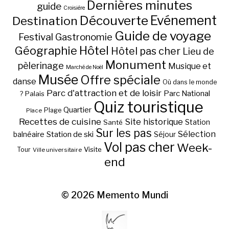
Dernières minutes
guide
Croisière
Découverte
Evénement
Destination
Guide de voyage
Festival
Gastronomie
Hôtel
Géographie
Hôtel pas cher
Lieu de
Monument
pèlerinage
Musique et
Marché de Noël
Musée
Offre spéciale
danse
Où dans le monde
Parc d'attraction et de loisir
Parc National
Palais
?
Quiz touristique
Quartier
Plage
Place
Recettes de cuisine
Site historique
Station
Santé
Sur les pas
Station de ski
Sélection
balnéaire
Séjour
Vol pas cher
Week-
Visite
Tour
Ville universitaire
end
© 2026
Memento Mundi