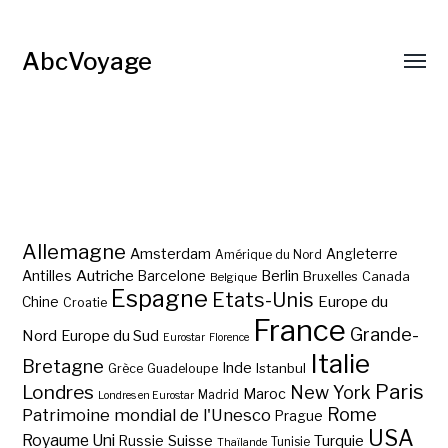
AbcVoyage
Allemagne
Amsterdam
Angleterre
Amérique du Nord
Autriche
Antilles
Berlin
Barcelone
Bruxelles
Canada
Belgique
Espagne
Etats-Unis
Europe du
Chine
Croatie
France
Grande-
Nord
Europe du Sud
Eurostar
Florence
Italie
Bretagne
Inde
Istanbul
Grèce
Guadeloupe
Paris
Londres
New York
Maroc
Madrid
Londres en Eurostar
Rome
Patrimoine mondial de l'Unesco
Prague
USA
Royaume Uni
Suisse
Turquie
Russie
Tunisie
Thaïlande