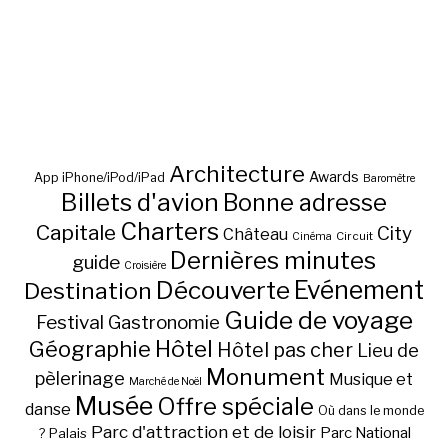
Architecture
Awards
App iPhone/iPod/iPad
Baromètre
Billets d'avion
Bonne adresse
Charters
Capitale
City
Château
Circuit
Cinéma
Dernières minutes
guide
Croisière
Découverte
Evénement
Destination
Guide de voyage
Festival
Gastronomie
Hôtel
Géographie
Hôtel pas cher
Lieu de
Monument
pèlerinage
Musique et
Marché de Noël
Musée
Offre spéciale
danse
Où dans le monde
Parc d'attraction et de loisir
Parc National
Palais
?