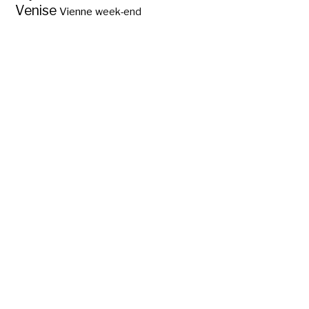
Venise
Vienne
week-end
Des hôtels pas
chers pour des
vacances en
Dordogne ?