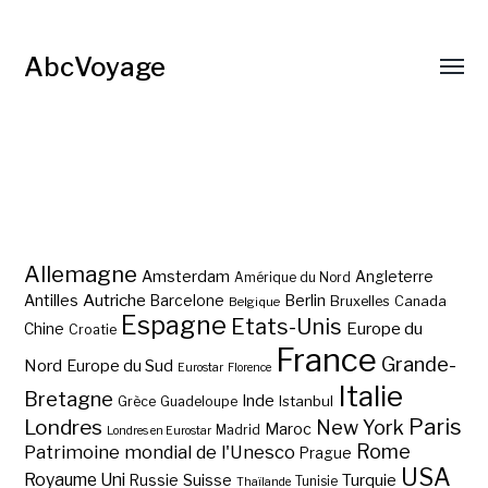
AbcVoyage
Allemagne
Amsterdam
Angleterre
Amérique du Nord
Autriche
Antilles
Berlin
Barcelone
Bruxelles
Canada
Belgique
Espagne
Etats-Unis
Europe du
Chine
Croatie
France
Grande-
Nord
Europe du Sud
Eurostar
Florence
Italie
Bretagne
Inde
Istanbul
Grèce
Guadeloupe
Paris
Londres
New York
Maroc
Madrid
Londres en Eurostar
Rome
Patrimoine mondial de l'Unesco
Prague
USA
Royaume Uni
Suisse
Turquie
Russie
Tunisie
Thaïlande