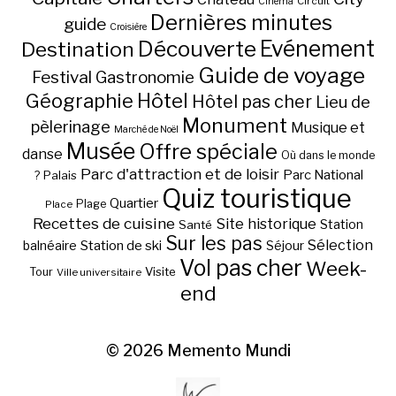
Circuit
Cinéma
Dernières minutes
guide
Croisière
Découverte
Evénement
Destination
Guide de voyage
Festival
Gastronomie
Hôtel
Géographie
Hôtel pas cher
Lieu de
Monument
pèlerinage
Musique et
Marché de Noël
Musée
Offre spéciale
danse
Où dans le monde
Parc d'attraction et de loisir
Parc National
Palais
?
Quiz touristique
Quartier
Plage
Place
Recettes de cuisine
Site historique
Station
Santé
Sur les pas
Station de ski
Sélection
balnéaire
Séjour
Vol pas cher
Week-
Visite
Tour
Ville universitaire
end
© 2026
Memento Mundi