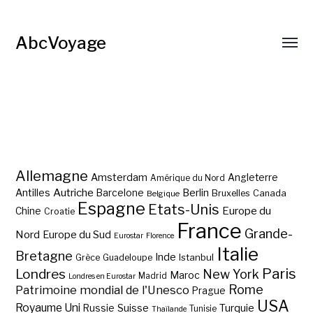
AbcVoyage
Allemagne
Amsterdam
Angleterre
Amérique du Nord
Autriche
Antilles
Berlin
Barcelone
Bruxelles
Canada
Belgique
Espagne
Etats-Unis
Europe du
Chine
Croatie
France
Grande-
Nord
Europe du Sud
Eurostar
Florence
Italie
Bretagne
Inde
Istanbul
Grèce
Guadeloupe
Paris
Londres
New York
Maroc
Madrid
Londres en Eurostar
Rome
Patrimoine mondial de l'Unesco
Prague
USA
Royaume Uni
Suisse
Turquie
Russie
Tunisie
Thaïlande