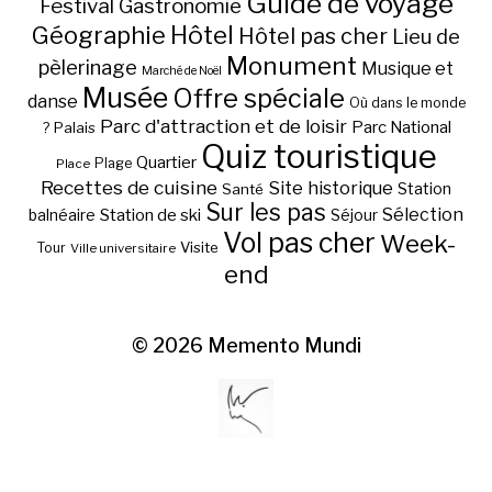
Guide de voyage
Festival
Gastronomie
Hôtel
Géographie
Hôtel pas cher
Lieu de
Monument
pèlerinage
Musique et
Marché de Noël
Musée
Offre spéciale
danse
Où dans le monde
Parc d'attraction et de loisir
Parc National
Palais
?
Quiz touristique
Quartier
Plage
Place
Recettes de cuisine
Site historique
Station
Santé
Sur les pas
Station de ski
Sélection
balnéaire
Séjour
Vol pas cher
Week-
Visite
Tour
Ville universitaire
end
© 2026
Memento Mundi