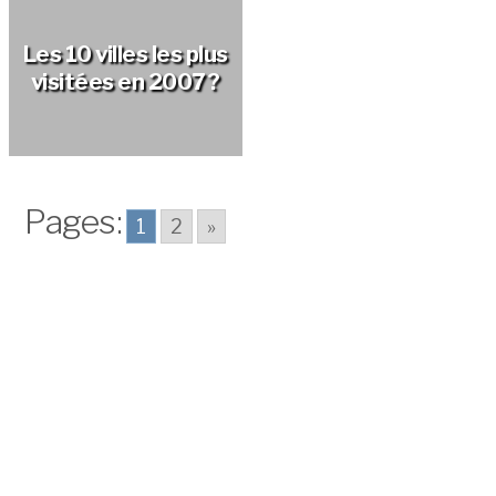
?
temple Wat pho?
Les 10 villes les plus
visitées en 2007 ?
Pages:
1
2
»