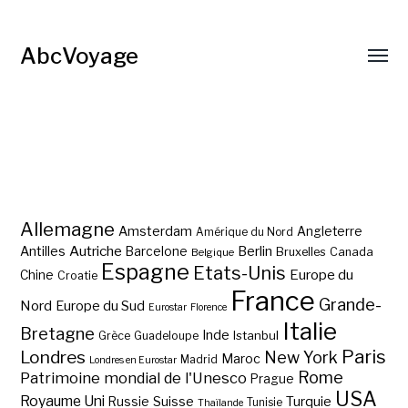
AbcVoyage
Allemagne
Amsterdam
Angleterre
Amérique du Nord
Autriche
Antilles
Berlin
Barcelone
Bruxelles
Canada
Belgique
Espagne
Etats-Unis
Europe du
Chine
Croatie
France
Grande-
Nord
Europe du Sud
Eurostar
Florence
Italie
Bretagne
Inde
Istanbul
Grèce
Guadeloupe
Paris
Londres
New York
Maroc
Madrid
Londres en Eurostar
Rome
Patrimoine mondial de l'Unesco
Prague
USA
Royaume Uni
Suisse
Turquie
Russie
Tunisie
Thaïlande