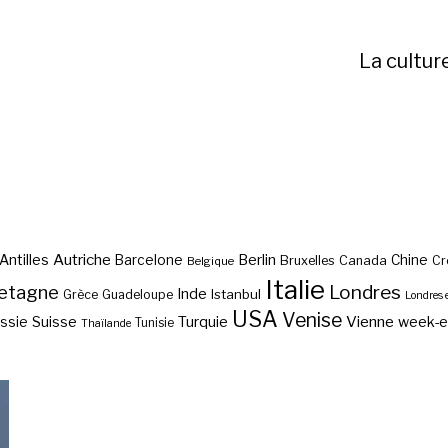
La cultur
Autriche
Antilles
Berlin
Barcelone
Chine
Bruxelles
Canada
Cr
Belgique
Italie
etagne
Londres
Inde
Istanbul
Grèce
Guadeloupe
Londres 
USA
Venise
Vienne
Suisse
Turquie
week-
ssie
Tunisie
Thaïlande