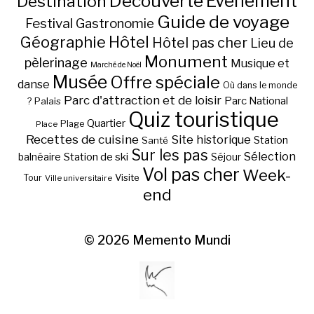
Découverte
Evénement
Destination
Guide de voyage
Festival
Gastronomie
Hôtel
Géographie
Hôtel pas cher
Lieu de
Monument
pèlerinage
Musique et
Marché de Noël
Musée
Offre spéciale
danse
Où dans le monde
Parc d'attraction et de loisir
Parc National
Palais
?
Quiz touristique
Quartier
Plage
Place
Recettes de cuisine
Site historique
Station
Santé
Sur les pas
Station de ski
Sélection
balnéaire
Séjour
Vol pas cher
Week-
Visite
Tour
Ville universitaire
end
© 2026
Memento Mundi