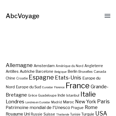
AbcVoyage
Allemagne
Amsterdam
Angleterre
Amérique du Nord
Autriche
Antilles
Berlin
Barcelone
Bruxelles
Canada
Belgique
Espagne
Etats-Unis
Europe du
Chine
Croatie
France
Grande-
Nord
Europe du Sud
Eurostar
Florence
Italie
Bretagne
Inde
Istanbul
Grèce
Guadeloupe
Paris
Londres
New York
Maroc
Madrid
Londres en Eurostar
Rome
Patrimoine mondial de l'Unesco
Prague
USA
Royaume Uni
Suisse
Turquie
Russie
Tunisie
Thaïlande