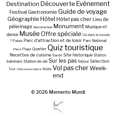
Découverte
Evénement
Destination
Guide de voyage
Festival
Gastronomie
Hôtel
Géographie
Hôtel pas cher
Lieu de
Monument
pèlerinage
Musique et
Marché de Noël
Musée
Offre spéciale
danse
Où dans le monde
Parc d'attraction et de loisir
Parc National
Palais
?
Quiz touristique
Quartier
Plage
Place
Recettes de cuisine
Site historique
Station
Santé
Sur les pas
Station de ski
Sélection
balnéaire
Séjour
Vol pas cher
Week-
Visite
Tour
Ville universitaire
end
© 2026
Memento Mundi